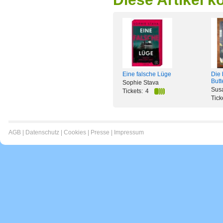
Eine falsche Lüge
Die 
Butt
Sophie Stava
Susa
Tickets:
4
Tick
AGB
|
Datenschutz
|
Cookies
|
Presse
|
Impressum