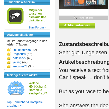
Tauschticket-Forum
Mitglieder
tauschen
sich aus und
diskutieren.
Artikel anfordern
Zum Forum »
Aktivste Mitglieder
Meiste Tauschvorgänge in den
Zustandsbeschreib
letzten 7 Tagen:
chetbaker555
(82)
Sehr gut. Ungelesen.
Pegasus0
(62)
patrikbeck
(45)
Artikelbeschreibun
yeiting
(42)
kretzmer73
(34)
You receive a text fro
Meist gesuchte Artikel
Can't speak ... don't t
Welche
Hörbücher &
Hörspiele
But as you race to he
sind gefragt?
Top Hörbücher & Hörspiele
She answers the door,
anzeigen »