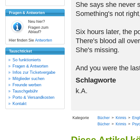
She says she never 
Something's not right
Fragen & Antworten
Neu hier?
Fragen zum
Six hours later, the po
Ablauf?
There's blood all over
Hier finden Sie
Antworten
She's missing.
Tauschticket
So funktionierts
Fragen & Antworten
And you were the last
Infos zur Ticketvergabe
Mitglieder suchen
Schlagworte
Freunde werben
k.A.
Tauschgebühr
Porto & Versandkosten
Kontakt
Kategorie
Bücher
>
Krimis
>
Engl
Bücher
>
Krimis
>
Psyc
Diese Artikel k