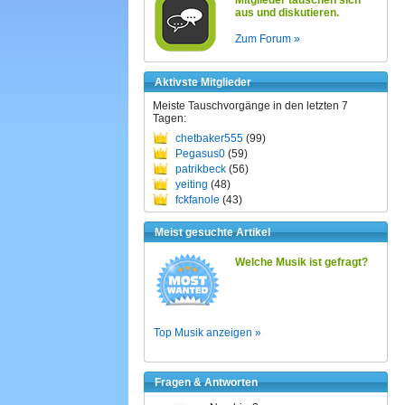
Mitglieder tauschen sich
aus und diskutieren.
Zum Forum »
Aktivste Mitglieder
Meiste Tauschvorgänge in den letzten 7
Tagen:
chetbaker555
(99)
Pegasus0
(59)
patrikbeck
(56)
yeiting
(48)
fckfanole
(43)
Meist gesuchte Artikel
Welche Musik ist gefragt?
Top Musik anzeigen »
Fragen & Antworten