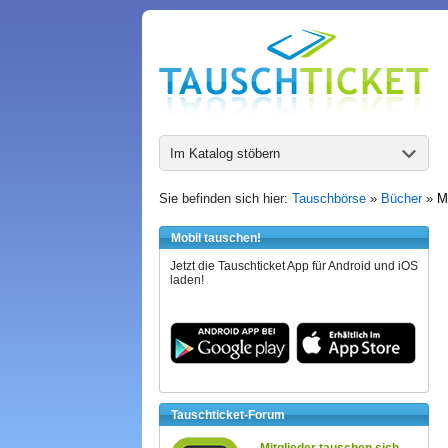
Im Katalog stöbern
Sie befinden sich hier:
Tauschbörse
»
Bücher
»
M
Mobil tauschen!
Jetzt die Tauschticket App für Android und iOS
laden!
Tauschticket-Forum