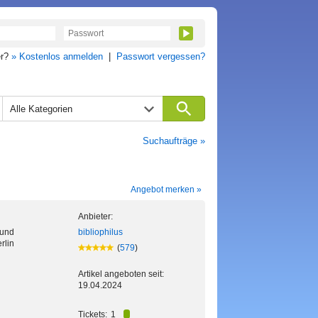
er?
» Kostenlos anmelden
|
Passwort vergessen?
Alle Kategorien
Suchaufträge »
Angebot merken »
Anbieter:
 und
bibliophilus
rlin
(
579
)
Artikel angeboten seit:
19.04.2024
Tickets:
1