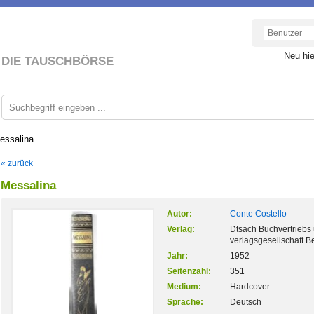
Neu hi
DIE TAUSCHBÖRSE
essalina
« zurück
Messalina
Autor:
Conte Costello
Verlag:
Dtsach Buchvertriebs
verlagsgesellschaft Be
Jahr:
1952
Seitenzahl:
351
Medium:
Hardcover
Sprache:
Deutsch