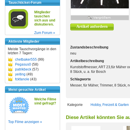
Tauschticket-Forum
Mitglieder
tauschen
sich aus und
diskutieren.
Artikel anfordern
Zum Forum »
Aktivste Mitglieder
Zustandsbeschreibung
Meiste Tauschvorgänge in den
letzten 7 Tagen:
neu
chetbaker555
(99)
Artikelbeschreibung
Pegasus0
(58)
Kunststoffmesser, ART 23,für Mäher 
patrikbeck
(57)
8 Stück, u. a. für Bosch
yeiting
(49)
fckfanole
(43)
Schlagworte
Messer, für Mäher, Trimmer, 8 Stück, 
Meist gesuchte Artikel
Welche Filme
sind gefragt?
Kategorie
Hobby, Freizeit & Garten
Diese Artikel könnten Sie a
Top Filme anzeigen »