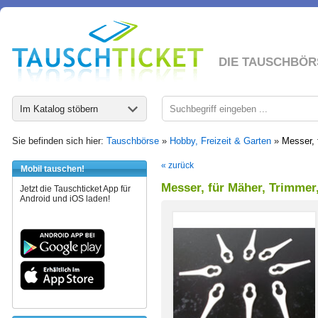
DIE TAUSCHBÖR
Im Katalog stöbern
Sie befinden sich hier:
Tauschbörse
»
Hobby, Freizeit & Garten
»
Messer, 
« zurück
Mobil tauschen!
Messer, für Mäher, Trimmer,
Jetzt die Tauschticket App für
Android und iOS laden!