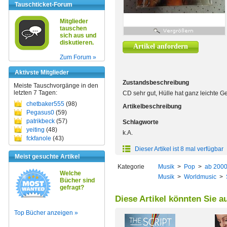
Tauschticket-Forum
Mitglieder
tauschen
sich aus und
diskutieren.
Artikel anfordern
Zum Forum »
Aktivste Mitglieder
Zustandsbeschreibung
Meiste Tauschvorgänge in den
letzten 7 Tagen:
CD sehr gut, Hülle hat ganz leichte 
chetbaker555
(98)
Artikelbeschreibung
Pegasus0
(59)
patrikbeck
(57)
Schlagworte
yeiting
(48)
k.A.
fckfanole
(43)
Dieser Artikel ist 8 mal verfügbar
Meist gesuchte Artikel
Kategorie
Musik
>
Pop
>
ab 200
Welche
Musik
>
Worldmusic
>
Bücher sind
gefragt?
Diese Artikel könnten Sie a
Top Bücher anzeigen »