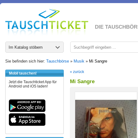
DIE TAUSCHBÖR
Im Katalog stöbern
Sie befinden sich hier:
Tauschbörse
»
Musik
»
Mi Sangre
« zurück
Mobil tauschen!
Mi Sangre
Jetzt die Tauschticket App für
Android und iOS laden!