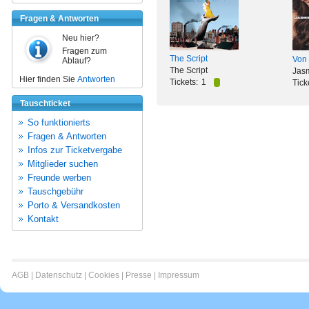
Fragen & Antworten
Neu hier?
Fragen zum
The Script
Von
Ablauf?
The Script
Jas
Hier finden Sie
Antworten
Tickets:
1
Tick
Tauschticket
So funktionierts
Fragen & Antworten
Infos zur Ticketvergabe
Mitglieder suchen
Freunde werben
Tauschgebühr
Porto & Versandkosten
Kontakt
AGB
|
Datenschutz
|
Cookies
|
Presse
|
Impressum