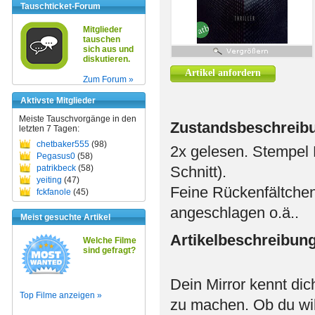
Tauschticket-Forum
Mitglieder
tauschen
sich aus und
diskutieren.
Artikel anfordern
Zum Forum »
Aktivste Mitglieder
Meiste Tauschvorgänge in den
Zustandsbeschreib
letzten 7 Tagen:
chetbaker555
(98)
2x gelesen. Stempel 
Pegasus0
(58)
patrikbeck
(58)
Schnitt).
yeiting
(47)
Feine Rückenfältchen 
fckfanole
(45)
angeschlagen o.ä..
Meist gesuchte Artikel
Artikelbeschreibun
Welche Filme
sind gefragt?
Dein Mirror kennt dich
Top Filme anzeigen »
zu machen. Ob du will