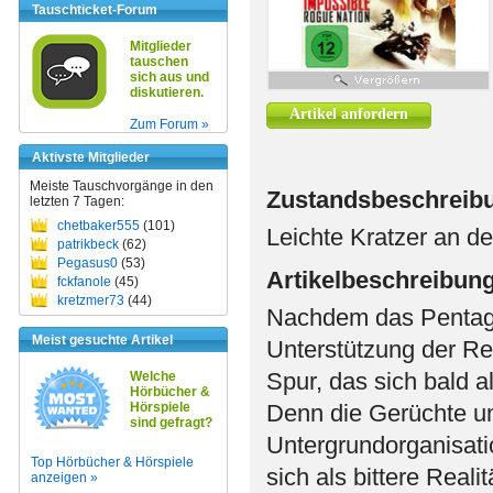
Tauschticket-Forum
Mitglieder
tauschen
sich aus und
diskutieren.
Artikel anfordern
Zum Forum »
Aktivste Mitglieder
Meiste Tauschvorgänge in den
Zustandsbeschreib
letzten 7 Tagen:
chetbaker555
(101)
Leichte Kratzer an de
patrikbeck
(62)
Pegasus0
(53)
Artikelbeschreibun
fckfanole
(45)
kretzmer73
(44)
Nachdem das Pentagon
Meist gesuchte Artikel
Unterstützung der Re
Spur, das sich bald a
Welche
Hörbücher &
Hörspiele
Denn die Gerüchte um
sind gefragt?
Untergrundorganisati
Top Hörbücher & Hörspiele
sich als bittere Real
anzeigen »