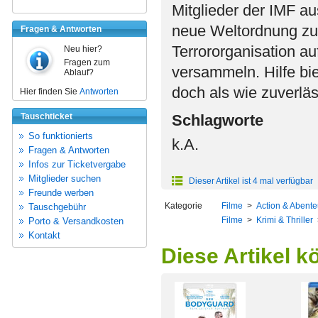
Mitglieder der IMF a
neue Weltordnung zu 
Fragen & Antworten
Terrororganisation a
Neu hier?
Fragen zum
versammeln. Hilfe bie
Ablauf?
doch als wie zuverläs
Hier finden Sie
Antworten
Tauschticket
Schlagworte
So funktionierts
k.A.
Fragen & Antworten
Infos zur Ticketvergabe
Mitglieder suchen
Dieser Artikel ist 4 mal verfügbar
Freunde werben
Kategorie
Filme
>
Action & Abente
Tauschgebühr
Filme
>
Krimi & Thriller
Porto & Versandkosten
Kontakt
Diese Artikel k