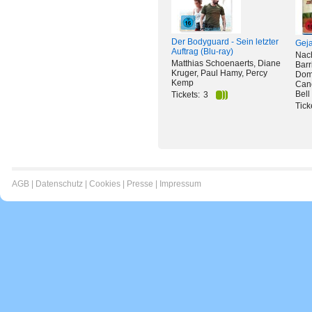
Der Bodyguard - Sein letzter
Geja
Auftrag (Blu-ray)
Nach
Matthias Schoenaerts, Diane
Barr
Kruger, Paul Hamy, Percy
Domi
Kemp
Can
Bell
Tickets:
3
Tick
AGB
|
Datenschutz
|
Cookies
|
Presse
|
Impressum