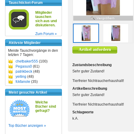
Tauschticket-Forum
Mitglieder
tauschen
sich aus und
diskutieren.
Zum Forum »
Aktivste Mitglieder
Artikel anfordern
Meiste Tauschvorgänge in den
letzten 7 Tagen:
chetbaker555
(100)
Zustandsbeschreibung
Pegasus0
(61)
Sehr guter Zustand!
patrikbeck
(48)
yeiting
(48)
Tierfreier Nichtraucherhaushalt!
fckfanole
(35)
Artikelbeschreibung
Meist gesuchte Artikel
Sehr guter Zustand!
Welche
Tierfreier Nichtraucherhaushalt!
Bücher sind
gefragt?
Schlagworte
k.A.
Top Bücher anzeigen »