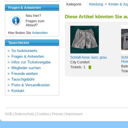
Kategorie
Kleidung
>
Kinder & Ju
Fragen & Antworten
Neu hier?
Diese Artikel könnten Sie a
Fragen zum
Ablauf?
Hier finden Sie
Antworten
Tauschticket
So funktionierts
Fragen & Antworten
Schlafi-hose, kurz, grau
Schl
Hos
Infos zur Ticketvergabe
City Comfort
Bat
Tickets:
1
Mitglieder suchen
Tick
Freunde werben
Tauschgebühr
Porto & Versandkosten
Kontakt
AGB
|
Datenschutz
|
Cookies
|
Presse
|
Impressum