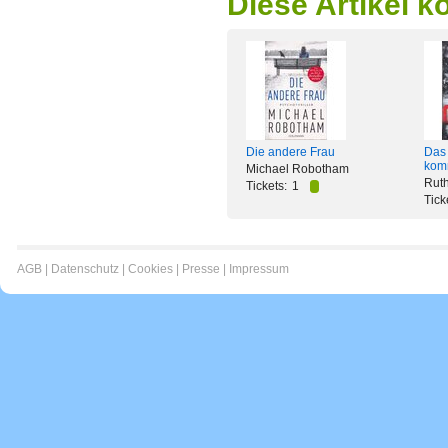
Diese Artikel k
Die andere Frau
Das 
kom
Michael Robotham
Rut
Tickets:
1
Tick
AGB
|
Datenschutz
|
Cookies
|
Presse
|
Impressum