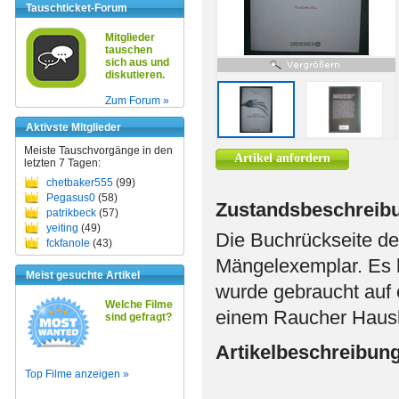
Tauschticket-Forum
Mitglieder
tauschen
sich aus und
diskutieren.
Zum Forum »
Aktivste Mitglieder
Meiste Tauschvorgänge in den
Artikel anfordern
letzten 7 Tagen:
chetbaker555
(99)
Pegasus0
(58)
Zustandsbeschreib
patrikbeck
(57)
yeiting
(49)
Die Buchrückseite des
fckfanole
(43)
Mängelexemplar. Es 
Meist gesuchte Artikel
wurde gebraucht auf
Welche Filme
einem Raucher Haus
sind gefragt?
Artikelbeschreibun
Top Filme anzeigen »