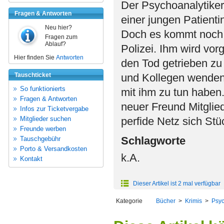
Der Psychoanalytiker
Fragen & Antworten
einer jungen Patient
Neu hier?
Doch es kommt noch s
Fragen zum
Ablauf?
Polizei. Ihm wird vo
Hier finden Sie
Antworten
den Tod getrieben zu 
Tauschticket
und Kollegen wenden 
So funktionierts
mit ihm zu tun haben
Fragen & Antworten
neuer Freund Mitglied
Infos zur Ticketvergabe
Mitglieder suchen
perfide Netz sich Stu
Freunde werben
Schlagworte
Tauschgebühr
Porto & Versandkosten
k.A.
Kontakt
Dieser Artikel ist 2 mal verfügbar
Kategorie
Bücher
>
Krimis
>
Psyc