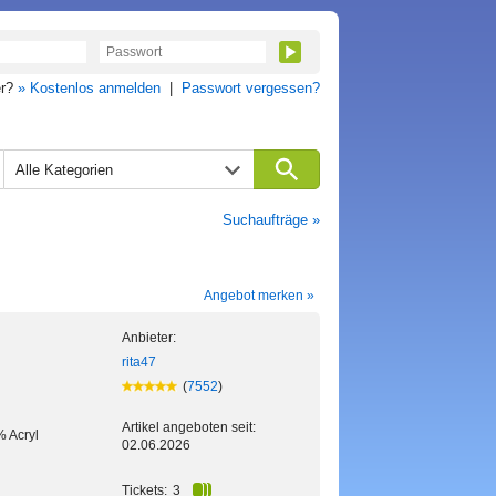
er?
» Kostenlos anmelden
|
Passwort vergessen?
Alle Kategorien
Suchaufträge »
Angebot merken »
Anbieter:
rita47
(
7552
)
Artikel angeboten seit:
 Acryl
02.06.2026
Tickets:
3