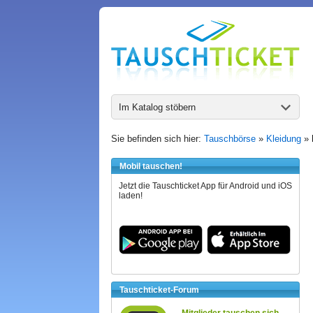
Im Katalog stöbern
Sie befinden sich hier:
Tauschbörse
»
Kleidung
»
Mobil tauschen!
Jetzt die Tauschticket App für Android und iOS
laden!
Tauschticket-Forum