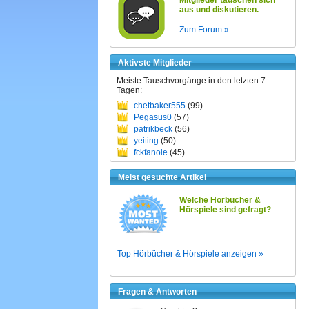
Mitglieder tauschen sich
aus und diskutieren.
Zum Forum »
Aktivste Mitglieder
Meiste Tauschvorgänge in den letzten 7
Tagen:
chetbaker555
(99)
Pegasus0
(57)
patrikbeck
(56)
yeiting
(50)
fckfanole
(45)
Meist gesuchte Artikel
Welche Hörbücher &
Hörspiele sind gefragt?
Top Hörbücher & Hörspiele anzeigen »
Fragen & Antworten