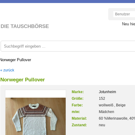
Neu hi
DIE TAUSCHBÖRSE
Norweger Pullover
« zurück
Norweger Pullover
Marke:
Jotunheim
Größe:
152
Farbe:
wollweiß , Beige
m/w:
Mädchen
Material:
60 %Merinawolle, 40%
Zustand:
neu