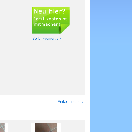
So funktioniert´s »
Artikel melden »