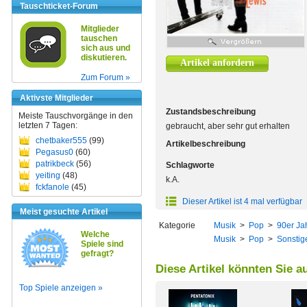
Tauschticket-Forum
Mitglieder
tauschen
sich aus und
diskutieren.
Artikel anfordern
Zum Forum »
Aktivste Mitglieder
Zustandsbeschreibung
Meiste Tauschvorgänge in den
letzten 7 Tagen:
gebraucht, aber sehr gut erhalten
chetbaker555
(99)
Artikelbeschreibung
Pegasus0
(60)
patrikbeck
(56)
Schlagworte
yeiting
(48)
k.A.
fckfanole
(45)
Dieser Artikel ist 4 mal verfügbar
Meist gesuchte Artikel
Kategorie
Musik
>
Pop
>
90er Ja
Welche
Musik
>
Pop
>
Sonstig
Spiele sind
gefragt?
Diese Artikel könnten Sie a
Top Spiele anzeigen »