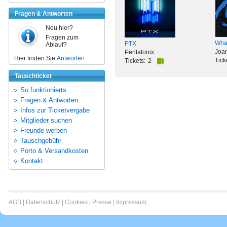
Fragen & Antworten
Neu hier?
Fragen zum
What
PTX
Ablauf?
Joan
Pentatonix
Hier finden Sie
Antworten
Tick
Tickets:
2
Tauschticket
So funktionierts
Fragen & Antworten
Infos zur Ticketvergabe
Mitglieder suchen
Freunde werben
Tauschgebühr
Porto & Versandkosten
Kontakt
AGB
|
Datenschutz
|
Cookies
|
Presse
|
Impressum