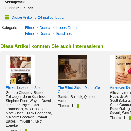
Schlagworte
ET333 2:1 Tausch
Dieser Artikel ist 24 mal verfügbar
Kategorie
Filme
>
Drama
>
Liebes-Drama
Filme
>
Drama
>
Sonstiges
Diese Artikel könnten Sie auch interessieren
American Be
Ein verlockendes Spiel
The Blind Side - Die große
Chance
Allison Jann
George Clooney, Renee
Robards, Ann
Zellweger, John Krasinski,
Sandra Bullock, Quinton
Scott Bakula,
Stephen Root, Wayne Duvall,
Aaron
Chris Cooper
Jonathan Pryce, Jack
Tickets:
1
Peter Gallag
Thompson, Max Casella,
Suvari, Wes 
Matt Bushell, Nick Paonessa,
Malcolm Goodwin, Robert
Tickets:
1
Baker, Tim Griffin, Keith
Loneker
Tickets:
1