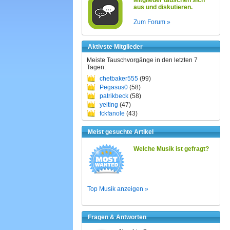
Mitglieder tauschen sich
aus und diskutieren.
Zum Forum »
Aktivste Mitglieder
Meiste Tauschvorgänge in den letzten 7
Tagen:
chetbaker555
(99)
Pegasus0
(58)
patrikbeck
(58)
yeiting
(47)
fckfanole
(43)
Meist gesuchte Artikel
Welche Musik ist gefragt?
Top Musik anzeigen »
Fragen & Antworten