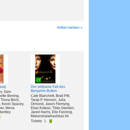
Artikel melden »
auty
Der seltsame Fall des
Benjamin Button
ey, Sam
ette Bening,
Cate Blanchett, Brad Pitt,
 Thora Birch,
Taraji P. Henson, Julia
, Kevin Spacey,
Ormond, Jason Flemyng,
her, Mena
Elias Koteas, Tilda Swinton,
Bentley
Jared Harris, Elle Fanning,
Mahershalalhashbaz Ali
Tickets:
1