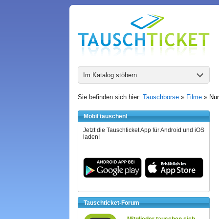
Im Katalog stöbern
Sie befinden sich hier:
Tauschbörse
»
Filme
»
Nur
Mobil tauschen!
Jetzt die Tauschticket App für Android und iOS
laden!
Tauschticket-Forum