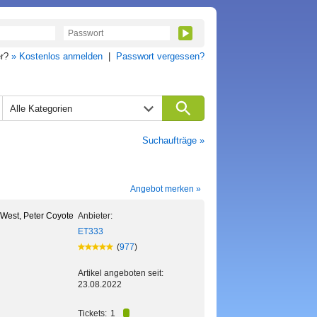
er?
» Kostenlos anmelden
|
Passwort vergessen?
Alle Kategorien
Suchaufträge »
Angebot merken »
West, Peter Coyote
Anbieter:
ET333
(
977
)
Artikel angeboten seit:
23.08.2022
Tickets:
1