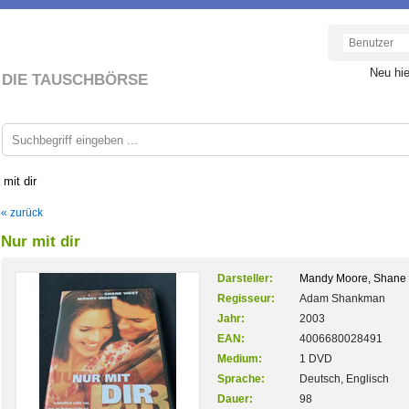
Neu hi
DIE TAUSCHBÖRSE
 mit dir
« zurück
Nur mit dir
Darsteller:
Mandy Moore, Shane 
Regisseur:
Adam Shankman
Jahr:
2003
EAN:
4006680028491
Medium:
1 DVD
Sprache:
Deutsch, Englisch
Dauer:
98