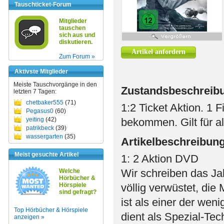
Tauschticket-Forum
Mitglieder
tauschen
sich aus und
diskutieren.
Artikel anfordern
Zum Forum »
Aktivste Mitglieder
Meiste Tauschvorgänge in den
Zustandsbeschreib
letzten 7 Tagen:
chetbaker555
(71)
1:2 Ticket Aktion. 1 
Pegasus0
(60)
yeiting
(42)
bekommen. Gilt für all
patrikbeck
(39)
wassergarten
(35)
Artikelbeschreibun
Meist gesuchte Artikel
1: 2 Aktion DVD
Wir schreiben das Jah
Welche
Hörbücher &
Hörspiele
völlig verwüstet, di
sind gefragt?
ist als einer der wen
Top Hörbücher & Hörspiele
dient als Spezial-Te
anzeigen »