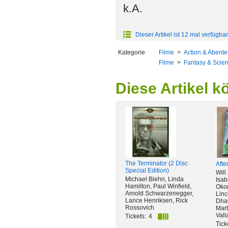
k.A.
Dieser Artikel ist 12 mal verfügbar
Kategorie
Filme
>
Action & Abente
Filme
>
Fantasy & Scien
Diese Artikel k
The Terminator (2 Disc
Afte
Special Edition)
Will
Michael Biehn, Linda
Isab
Hamilton, Paul Winfield,
Oko
Arnold Schwarzenegger,
Linc
Lance Henriksen, Rick
Dhaw
Rossovich
Mart
Vall
Tickets:
4
Tick