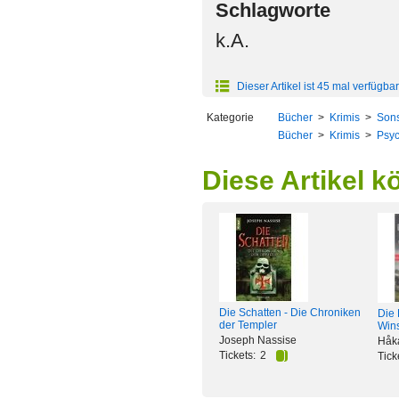
Schlagworte
k.A.
Dieser Artikel ist 45 mal verfügbar
Kategorie
Bücher
>
Krimis
>
Sons
Bücher
>
Krimis
>
Psyc
Diese Artikel k
Die Schatten - Die Chroniken
Die
der Templer
Win
Joseph Nassise
Håk
Tickets:
2
Tick