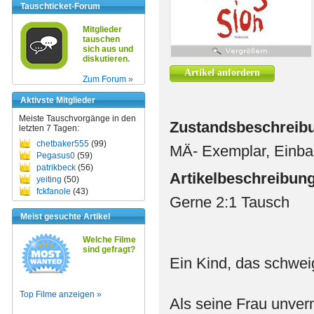
Tauschticket-Forum
Mitglieder
tauschen
sich aus und
diskutieren.
Artikel anfordern
Zum Forum »
Aktivste Mitglieder
Meiste Tauschvorgänge in den
Zustandsbeschreib
letzten 7 Tagen:
chetbaker555
(99)
MÄ- Exemplar, Einban
Pegasus0
(59)
patrikbeck
(56)
Artikelbeschreibun
yeiting
(50)
fckfanole
(43)
Gerne 2:1 Tausch
Meist gesuchte Artikel
Welche Filme
sind gefragt?
Ein Kind, das schweig
Top Filme anzeigen »
Als seine Frau unverm