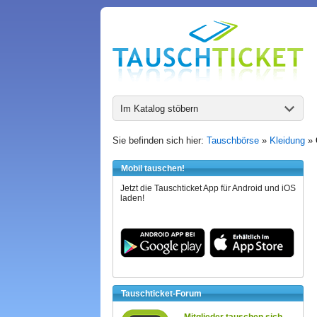
Im Katalog stöbern
Sie befinden sich hier:
Tauschbörse
»
Kleidung
»
Mobil tauschen!
Jetzt die Tauschticket App für Android und iOS
laden!
Tauschticket-Forum