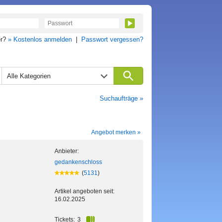
er?
» Kostenlos anmelden
|
Passwort vergessen?
Alle Kategorien
Suchaufträge »
Angebot merken »
Anbieter:
gedankenschloss
(
5131
)
Artikel angeboten seit:
16.02.2025
Tickets:
3