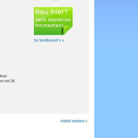
So funktioniert´s »
sthan
en mit 38
Artikel melden »