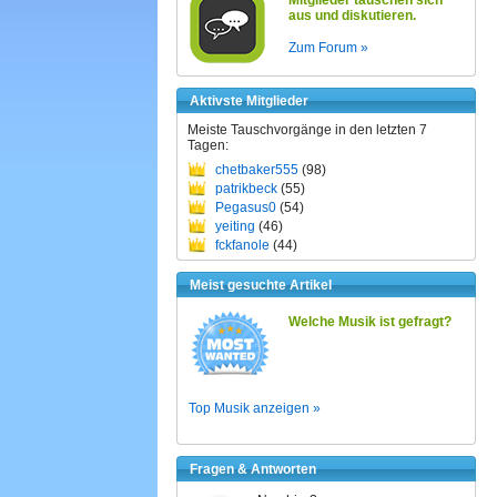
Mitglieder tauschen sich
aus und diskutieren.
Zum Forum »
Aktivste Mitglieder
Meiste Tauschvorgänge in den letzten 7
Tagen:
chetbaker555
(98)
patrikbeck
(55)
Pegasus0
(54)
yeiting
(46)
fckfanole
(44)
Meist gesuchte Artikel
Welche Musik ist gefragt?
Top Musik anzeigen »
Fragen & Antworten