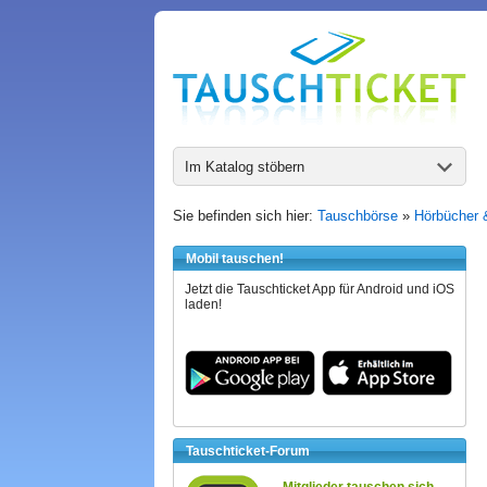
Im Katalog stöbern
Sie befinden sich hier:
Tauschbörse
»
Hörbücher 
Mobil tauschen!
Jetzt die Tauschticket App für Android und iOS
laden!
Tauschticket-Forum