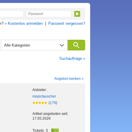
er?
» Kostenlos anmelden
|
Passwort vergessen?
Alle Kategorien
Suchaufträge »
Angebot merken »
Anbieter:
mopictauscher
(
179
)
Artikel angeboten seit:
17.05.2026
Tickets:
5