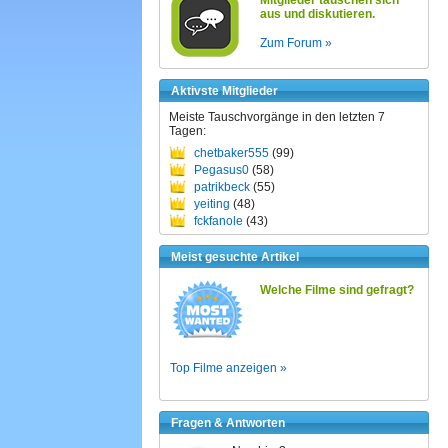
Mitglieder tauschen sich
aus und diskutieren.
Zum Forum »
Aktivste Mitglieder
Meiste Tauschvorgänge in den letzten 7
Tagen:
chetbaker555
(99)
Pegasus0
(58)
patrikbeck
(55)
yeiting
(48)
fckfanole
(43)
Meist gesuchte Artikel
Welche Filme sind gefragt?
Top Filme anzeigen »
Fragen & Antworten