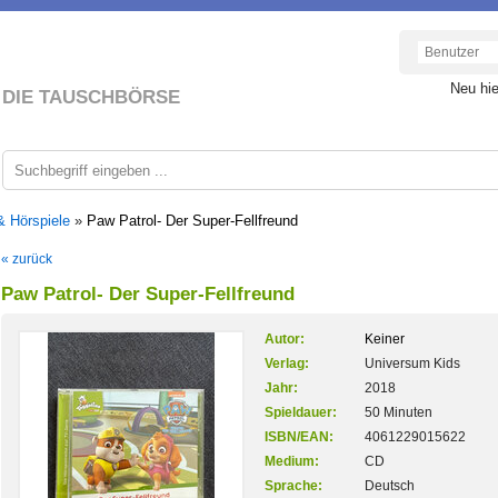
Neu hi
DIE TAUSCHBÖRSE
& Hörspiele
»
Paw Patrol- Der Super-Fellfreund
« zurück
Paw Patrol- Der Super-Fellfreund
Autor:
Keiner
Verlag:
Universum Kids
Jahr:
2018
Spieldauer:
50 Minuten
ISBN/EAN:
4061229015622
Medium:
CD
Sprache:
Deutsch