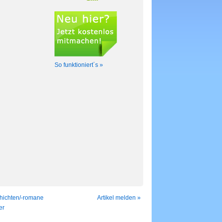
So funktioniert´s »
hichten/-romane
Artikel melden »
er