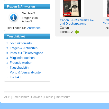
Fragen & Antworten
Neu hier?
Fragen zum
Tint
Canon BX-3Schwarz Fax-
Ablauf?
Sch
und Druckerpatrone
Canon
Hier finden Sie
Antworten
Tick
Tickets:
2
Tauschticket
So funktionierts
Fragen & Antworten
Infos zur Ticketvergabe
Mitglieder suchen
Freunde werben
Tauschgebühr
Porto & Versandkosten
Kontakt
AGB
|
Datenschutz
|
Cookies
|
Presse
|
Impressum