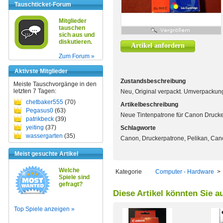
Tauschticket-Forum
Mitglieder
tauschen
sich aus und
diskutieren.
Artikel anfordern
Zum Forum »
Aktivste Mitglieder
Zustandsbeschreibung
Meiste Tauschvorgänge in den
letzten 7 Tagen:
Neu, Original verpackt. Umverpackun
chetbaker555
(70)
Artikelbeschreibung
Pegasus0
(63)
Neue Tintenpatrone für Canon Drucker
patrikbeck
(39)
yeiting
(37)
Schlagworte
wassergarten
(35)
Canon, Druckerpatrone, Pelikan, Can
Meist gesuchte Artikel
Welche
Kategorie
Computer - Hardware
Spiele sind
gefragt?
Diese Artikel könnten Sie a
Top Spiele anzeigen »