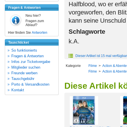
Halfblood, wo er erfä
Fragen & Antworten
vorgeworfen, den Bli
Neu hier?
kann seine Unschuld
Fragen zum
Ablauf?
Schlagworte
Hier finden Sie
Antworten
k.A.
Tauschticket
So funktionierts
Fragen & Antworten
Dieser Artikel ist 15 mal verfügbar
Infos zur Ticketvergabe
Kategorie
Filme
>
Action & Abente
Mitglieder suchen
Filme
>
Action & Abente
Freunde werben
Tauschgebühr
Diese Artikel k
Porto & Versandkosten
Kontakt