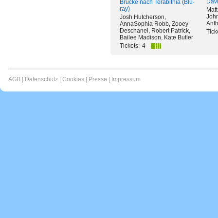
Davi
Brücke nach Terabithia (Blu-
ray)
Matt
John
Josh Hutcherson,
Ant
AnnaSophia Robb, Zooey
Deschanel, Robert Patrick,
Tick
Bailee Madison, Kate Butler
Tickets:
4
AGB
|
Datenschutz
|
Cookies
|
Presse
|
Impressum