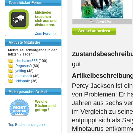
Tauschticket-Forum
Mitglieder
tauschen
sich aus und
diskutieren.
Artikel anfordern
Zum Forum »
Aktivste Mitglieder
Meiste Tauschvorgänge in den
Zustandsbeschreib
letzten 7 Tagen:
chetbaker555
(100)
gut
Pegasus0
(60)
yeiting
(48)
Artikelbeschreibun
patrikbeck
(48)
fckfanole
(36)
Percy Jackson ist ein
Meist gesuchte Artikel
von Problemen: Er hat
Jahren aus sechs ver
Welche
Bücher sind
gefragt?
im Vergleich zu sein
entpuppt sich als Sat
Top Bücher anzeigen »
Minotaurus entkomme