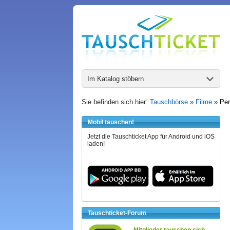
Im Katalog stöbern
Sie befinden sich hier:
Tauschbörse
»
Filme
»
Per
Mobil tauschen!
Jetzt die Tauschticket App für Android und iOS
laden!
Tauschticket-Forum