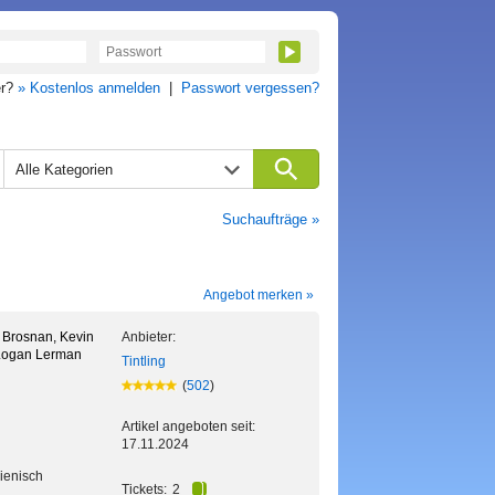
er?
» Kostenlos anmelden
|
Passwort vergessen?
Alle Kategorien
Suchaufträge »
Angebot merken »
 Brosnan, Kevin
Anbieter:
Logan Lerman
Tintling
(
502
)
Artikel angeboten seit:
17.11.2024
lienisch
Tickets:
2