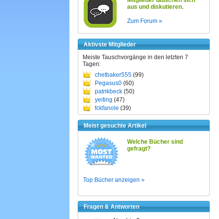
Mitglieder tauschen sich
aus und diskutieren.
Zum Forum »
Aktivste Mitglieder
Meiste Tauschvorgänge in den letzten 7
Tagen:
chetbaker555
(99)
Pegasus0
(60)
patrikbeck
(50)
yeiting
(47)
fckfanole
(39)
Meist gesuchte Artikel
Welche Bücher sind
gefragt?
Top Bücher anzeigen »
Fragen & Antworten