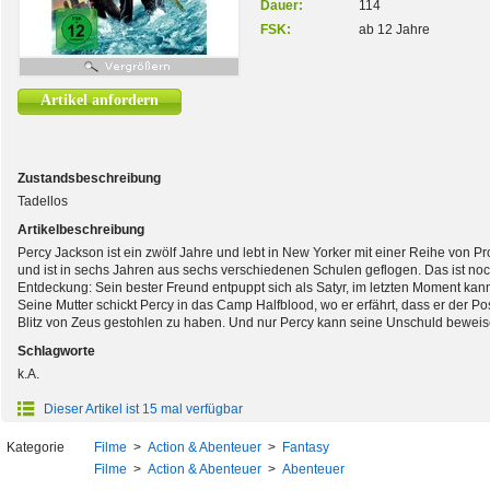
Dauer:
114
FSK:
ab 12 Jahre
Artikel anfordern
Zustandsbeschreibung
Tadellos
Artikelbeschreibung
Percy Jackson ist ein zwölf Jahre und lebt in New Yorker mit einer Reihe von P
und ist in sechs Jahren aus sechs verschiedenen Schulen geflogen. Das ist noc
Entdeckung: Sein bester Freund entpuppt sich als Satyr, im letzten Moment ka
Seine Mutter schickt Percy in das Camp Halfblood, wo er erfährt, dass er der P
Blitz von Zeus gestohlen zu haben. Und nur Percy kann seine Unschuld beweis
Schlagworte
k.A.
Dieser Artikel ist 15 mal verfügbar
Kategorie
Filme
>
Action & Abenteuer
>
Fantasy
Filme
>
Action & Abenteuer
>
Abenteuer