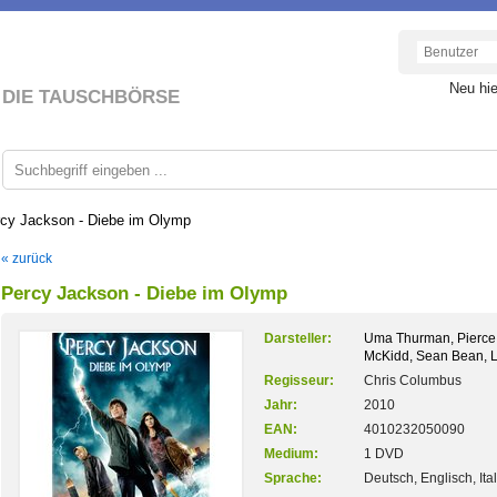
Neu hi
DIE TAUSCHBÖRSE
cy Jackson - Diebe im Olymp
« zurück
Percy Jackson - Diebe im Olymp
Darsteller:
Uma Thurman, Pierce
McKidd, Sean Bean, 
Regisseur:
Chris Columbus
Jahr:
2010
EAN:
4010232050090
Medium:
1 DVD
Sprache:
Deutsch, Englisch, Ita