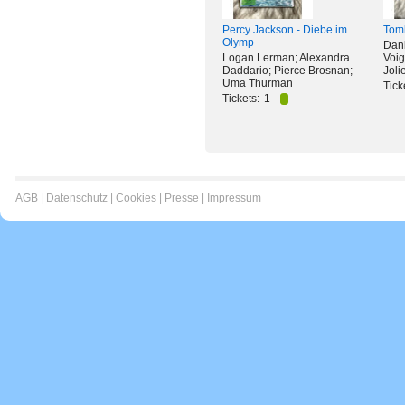
Percy Jackson - Diebe im
Tomb
Olymp
Dani
Logan Lerman; Alexandra
Voig
Daddario; Pierce Brosnan;
Joli
Uma Thurman
Tick
Tickets:
1
AGB
|
Datenschutz
|
Cookies
|
Presse
|
Impressum