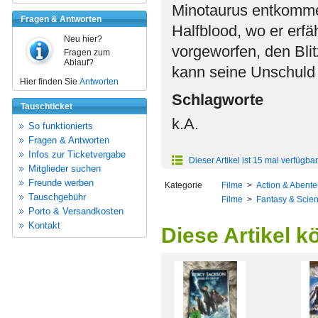
Minotaurus entkomme
Fragen & Antworten
Halfblood, wo er erfä
Neu hier?
vorgeworfen, den Bli
Fragen zum
Ablauf?
kann seine Unschuld
Hier finden Sie
Antworten
Schlagworte
Tauschticket
k.A.
So funktionierts
Fragen & Antworten
Infos zur Ticketvergabe
Dieser Artikel ist 15 mal verfügbar
Mitglieder suchen
Freunde werben
Kategorie
Filme
>
Action & Abente
Tauschgebühr
Filme
>
Fantasy & Scien
Porto & Versandkosten
Kontakt
Diese Artikel k