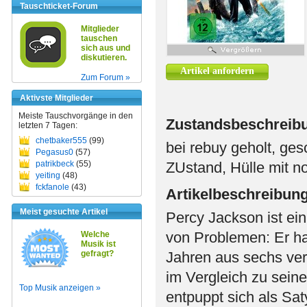
Tauschticket-Forum
Mitglieder
tauschen
sich aus und
diskutieren.
Artikel anfordern
Zum Forum »
Aktivste Mitglieder
Meiste Tauschvorgänge in den
Zustandsbeschreib
letzten 7 Tagen:
chetbaker555
(99)
bei rebuy geholt, ge
Pegasus0
(57)
patrikbeck
(55)
ZUstand, Hülle mit 
yeiting
(48)
fckfanole
(43)
Artikelbeschreibun
Meist gesuchte Artikel
Percy Jackson ist ein
von Problemen: Er hat
Welche
Musik ist
gefragt?
Jahren aus sechs ver
im Vergleich zu sein
Top Musik anzeigen »
entpuppt sich als Sat