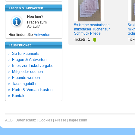
Fragen & Antworten
Neu hier?
Fragen zum
5x kleine rosafarbene
5x k
Ablauf?
mikrofaser Tücher zur
mikr
Schmuck Pflege
Sch
Hier finden Sie
Antworten
Tickets:
1
Tick
Tauschticket
So funktionierts
Fragen & Antworten
Infos zur Ticketvergabe
Mitglieder suchen
Freunde werben
Tauschgebühr
Porto & Versandkosten
Kontakt
AGB
|
Datenschutz
|
Cookies
|
Presse
|
Impressum