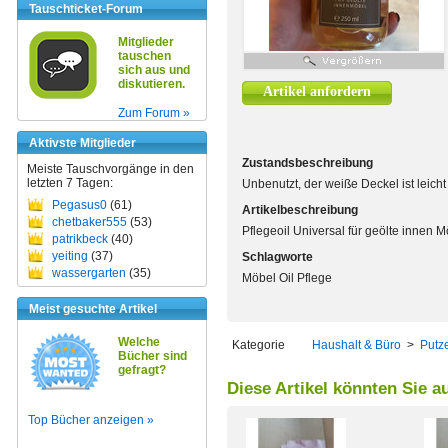
Tauschticket-Forum
Mitglieder
tauschen
sich aus und
diskutieren.
Artikel anfordern
Zum Forum »
Aktivste Mitglieder
Zustandsbeschreibung
Meiste Tauschvorgänge in den
letzten 7 Tagen:
Unbenutzt, der weiße Deckel ist leicht
Pegasus0
(61)
Artikelbeschreibung
chetbaker555
(53)
Pflegeoil Universal für geölte innen 
patrikbeck
(40)
yeiting
(37)
Schlagworte
wassergarten
(35)
Möbel Oil Pflege
Meist gesuchte Artikel
Welche
Kategorie
Haushalt & Büro
>
Putz
Bücher sind
gefragt?
Diese Artikel könnten Sie a
Top Bücher anzeigen »