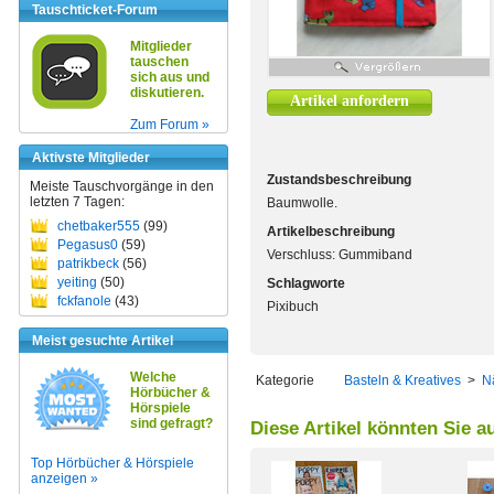
Tauschticket-Forum
Mitglieder
tauschen
sich aus und
diskutieren.
Artikel anfordern
Zum Forum »
Aktivste Mitglieder
Zustandsbeschreibung
Meiste Tauschvorgänge in den
letzten 7 Tagen:
Baumwolle.
chetbaker555
(99)
Artikelbeschreibung
Pegasus0
(59)
Verschluss: Gummiband
patrikbeck
(56)
yeiting
(50)
Schlagworte
fckfanole
(43)
Pixibuch
Meist gesuchte Artikel
Welche
Kategorie
Basteln & Kreatives
>
N
Hörbücher &
Hörspiele
sind gefragt?
Diese Artikel könnten Sie a
Top Hörbücher & Hörspiele
anzeigen »