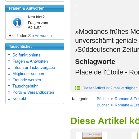
-
Fragen & Antworten
-
Neu hier?
Fragen zum
Ablauf?
»Modianos frühes Mei
Hier finden Sie
Antworten
unverschämt geniale s
Tauschticket
›Süddeutschen Zeitu
So funktionierts
Schlagworte
Fragen & Antworten
Infos zur Ticketvergabe
Place de l'Étoile - R
Mitglieder suchen
Freunde werben
Tauschgebühr
Dieser Artikel ist 2 mal verfügbar
Porto & Versandkosten
Kontakt
Kategorie
Bücher
>
Romane & Er
Bücher
>
Romane & Er
Diese Artikel k