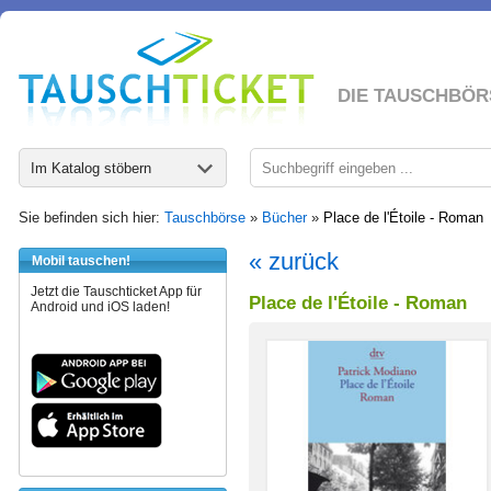
DIE TAUSCHBÖR
Im Katalog stöbern
Sie befinden sich hier:
Tauschbörse
»
Bücher
»
Place de l'Étoile - Roman
« zurück
Mobil tauschen!
Jetzt die Tauschticket App für
Place de l'Étoile - Roman
Android und iOS laden!