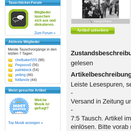
Tauschticket-Forum
Mitglieder
tauschen
sich aus und
diskutieren.
Artikel anfordern
Zum Forum »
Aktivste Mitglieder
Meiste Tauschvorgänge in den
Zustandsbeschreib
letzten 7 Tagen:
chetbaker555
(98)
gelesen
Pegasus0
(56)
patrikbeck
(54)
Artikelbeschreibun
yeiting
(46)
fckfanole
(44)
Leiste Lesespuren, s
Meist gesuchte Artikel
-
Versand in Zeitung 
Welche
Musik ist
gefragt?
-
7:5 Tausch. Artikel i
Top Musik anzeigen »
einlösen. Bitte vorab 