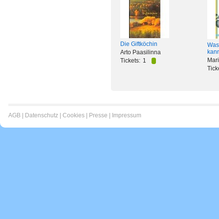
Die Giftköchin
Was
kan
Arto Paasilinna
Mar
Tickets:
1
Tick
AGB
|
Datenschutz
|
Cookies
|
Presse
|
Impressum