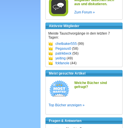
Mitglieder tauschen sich
aus und diskutieren.
Zum Forum »
Aktivste Mitglieder
Meiste Tauschvorgänge in den letzten 7
Tagen:
chetbaker555
(99)
Pegasus0
(58)
patrikbeck
(56)
yeiting
(49)
fckfanole
(44)
Meist gesuchte Artikel
Welche Bücher sind
gefragt?
Top Bücher anzeigen »
Fragen & Antworten