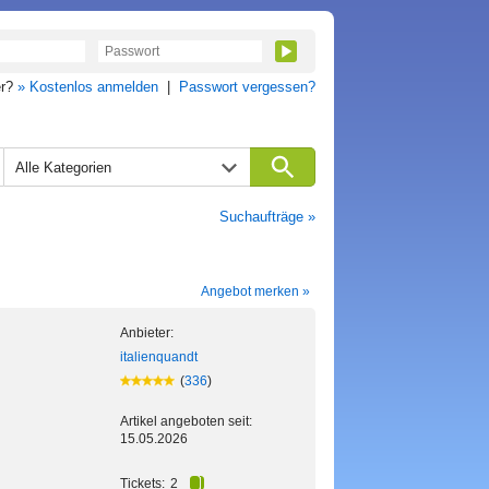
er?
» Kostenlos anmelden
|
Passwort vergessen?
Alle Kategorien
Suchaufträge »
Angebot merken »
Anbieter:
italienquandt
(
336
)
Artikel angeboten seit:
15.05.2026
Tickets:
2