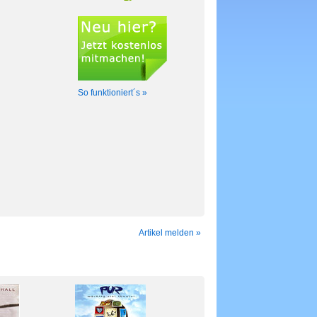
So funktioniert´s »
Artikel melden »