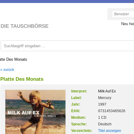
Neu hi
DIE TAUSCHBÖRSE
atte Des Monats
« zurück
Platte Des Monats
Interpret:
Milk Auf Ex
Label:
Mercury
Jahr:
1997
EAN:
0731453465626
Medium:
1 CD
Sprache:
Deutsch
Verzeichnis:
Titel anzeigen