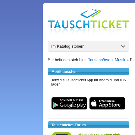
Im Katalog stöbern
Sie befinden sich hier:
Tauschbörse
»
Musik
»
Pl
Mobil tauschen!
Jetzt die Tauschticket App für Android und iOS
laden!
Tauschticket-Forum