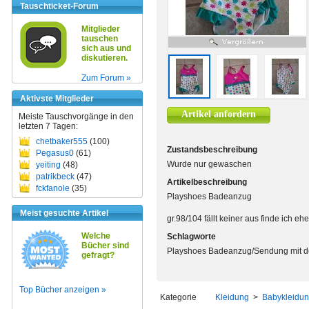
Tauschticket-Forum
Mitglieder
tauschen
sich aus und
diskutieren.
Zum Forum »
Aktivste Mitglieder
Artikel anfordern
Meiste Tauschvorgänge in den
letzten 7 Tagen:
chetbaker555
(100)
Zustandsbeschreibung
Pegasus0
(61)
Wurde nur gewaschen
yeiting
(48)
patrikbeck
(47)
Artikelbeschreibung
fckfanole
(35)
Playshoes Badeanzug
Meist gesuchte Artikel
gr.98/104 fällt keiner aus finde ich eh
Welche
Schlagworte
Bücher sind
Playshoes Badeanzug/Sendung mit d
gefragt?
Top Bücher anzeigen »
Kategorie
Kleidung
>
Babykleidu