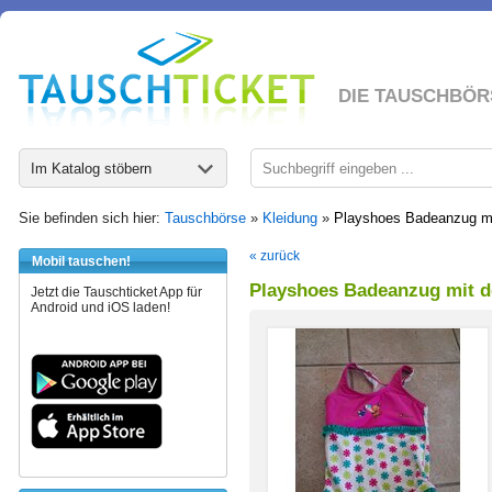
DIE TAUSCHBÖR
Im Katalog stöbern
Sie befinden sich hier:
Tauschbörse
»
Kleidung
»
Playshoes Badeanzug m
« zurück
Mobil tauschen!
Playshoes Badeanzug mit 
Jetzt die Tauschticket App für
Android und iOS laden!