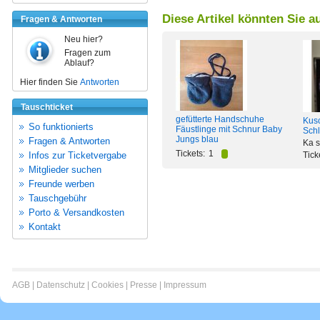
Diese Artikel könnten Sie a
Fragen & Antworten
Neu hier?
Fragen zum
Ablauf?
Hier finden Sie
Antworten
Tauschticket
gefütterte Handschuhe
Kus
So funktionierts
Fäustlinge mit Schnur Baby
Schl
Jungs blau
Fragen & Antworten
Ka s
Tickets:
1
Infos zur Ticketvergabe
Tick
Mitglieder suchen
Freunde werben
Tauschgebühr
Porto & Versandkosten
Kontakt
AGB
|
Datenschutz
|
Cookies
|
Presse
|
Impressum