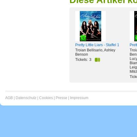
Pretty Little Liars - Staffel 1
Prett
Troian Bellisario, Ashley
Troi
Benson
Bens
Lucy
Tickets:
3
Bia
Lei
Mitc
Tick
AGB
|
Datenschutz
|
Cookies
|
Presse
|
Impressum