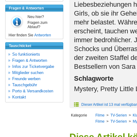
Liebesbeziehungen h
Fragen & Antworten
Girls, ob sie ihr Geh
Neu hier?
mehr belastet. Währ
Fragen zum
Ablauf?
erscheint, tauchen w
Hier finden Sie
Antworten
immer bedrohlicher. J
Tauschticket
Schocks und Überras
So funktionierts
der zweiten Staffel 
Fragen & Antworten
Bestsellern von Sara
Infos zur Ticketvergabe
Mitglieder suchen
Schlagworte
Freunde werben
Tauschgebühr
Mystery, Pretty Little
Porto & Versandkosten
Kontakt
Dieser Artikel ist 13 mal verfügbar
Kategorie
Filme
>
TV-Serien
>
Kl
Filme
>
TV-Serien
>
My
Diese Artikel k