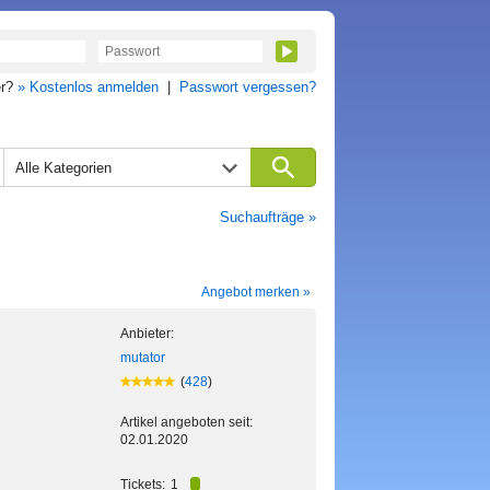
er?
» Kostenlos anmelden
|
Passwort vergessen?
Alle Kategorien
Suchaufträge »
Angebot merken »
Anbieter:
mutator
(
428
)
Artikel angeboten seit:
02.01.2020
Tickets:
1