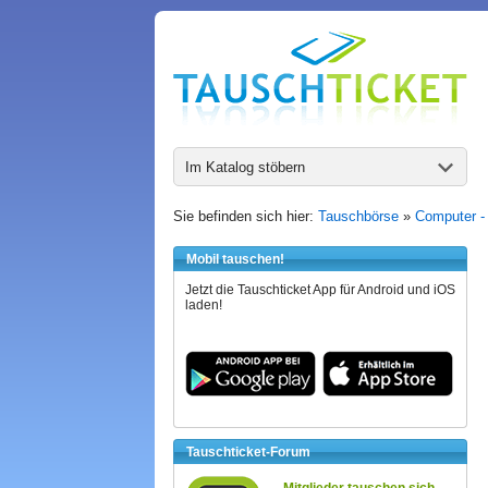
Im Katalog stöbern
Sie befinden sich hier:
Tauschbörse
»
Computer -
Mobil tauschen!
Jetzt die Tauschticket App für Android und iOS
laden!
Tauschticket-Forum