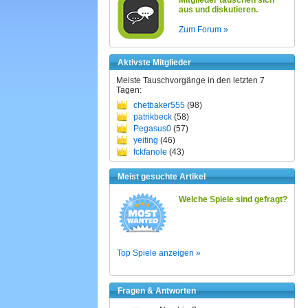
Mitglieder tauschen sich
aus und diskutieren.
Zum Forum »
Aktivste Mitglieder
Meiste Tauschvorgänge in den letzten 7
Tagen:
chetbaker555
(98)
patrikbeck
(58)
Pegasus0
(57)
yeiting
(46)
fckfanole
(43)
Meist gesuchte Artikel
Welche Spiele sind gefragt?
Top Spiele anzeigen »
Fragen & Antworten