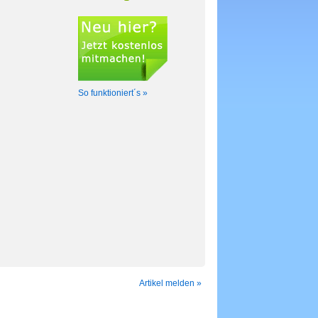
So funktioniert´s »
Artikel melden »