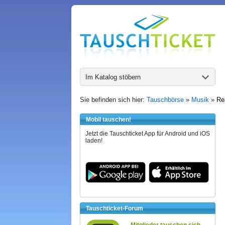
Im Katalog stöbern
Sie befinden sich hier:
Tauschbörse
»
Musik
»
Re
Mobil tauschen!
Jetzt die Tauschticket App für Android und iOS
laden!
Tauschticket-Forum