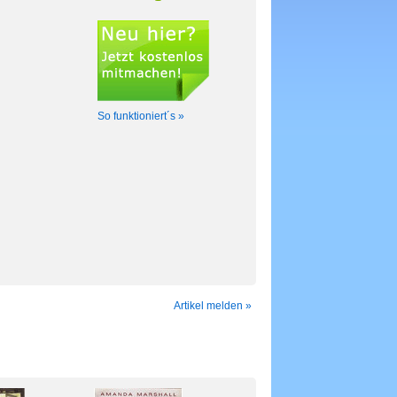
So funktioniert´s »
Artikel melden »