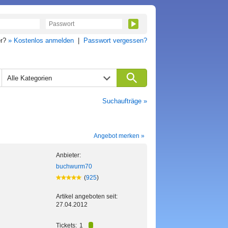
er?
» Kostenlos anmelden
|
Passwort vergessen?
Alle Kategorien
Suchaufträge »
Angebot merken »
Anbieter:
buchwurm70
(
925
)
Artikel angeboten seit:
27.04.2012
Tickets:
1