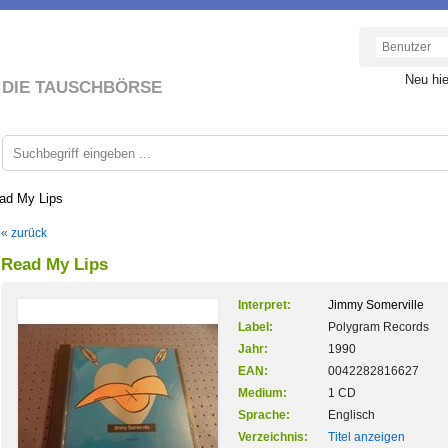
Neu hi
DIE TAUSCHBÖRSE
ad My Lips
« zurück
Read My Lips
Interpret:
Jimmy Somerville
Label:
Polygram Records
Jahr:
1990
EAN:
0042282816627
Medium:
1 CD
Sprache:
Englisch
Verzeichnis:
Titel anzeigen