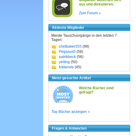
Mitglieder tauschen sich
aus und diskutieren.
Zum Forum »
Aktivste Mitglieder
Meiste Tauschvorgänge in den letzten 7
Tagen:
chetbaker555
(99)
Pegasus0
(58)
patrikbeck
(56)
yeiting
(50)
fckfanole
(45)
Meist gesuchte Artikel
Welche Bücher sind
gefragt?
Top Bücher anzeigen »
Fragen & Antworten