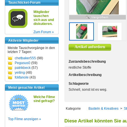
Tauschticket-Forum
Mitglieder
tauschen
sich aus und
diskutieren.
Zum Forum »
Aktivste Mitglieder
Artikel anfordern
Meiste Tauschvorgänge in den
letzten 7 Tagen:
chetbaker555
(98)
Zustandsbeschreibung
Pegasus0
(59)
restliche Stoffe
patrikbeck
(57)
yeiting
(48)
Artikelbeschreibung
fckfanole
(43)
Schlagworte
Meist gesuchte Artikel
Schnell, sonst ist es weg.
Welche Filme
sind gefragt?
Kategorie
Basteln & Kreatives
>
St
Top Filme anzeigen »
Diese Artikel könnten Sie a