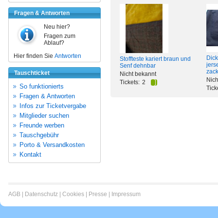
Fragen & Antworten
Neu hier?
Fragen zum
Ablauf?
Hier finden Sie
Antworten
Dick
Stoffteste kariert braun und
jers
Senf dehnbar
zack
Tauschticket
Nicht bekannt
Nich
Tickets:
2
So funktionierts
Tick
Fragen & Antworten
Infos zur Ticketvergabe
Mitglieder suchen
Freunde werben
Tauschgebühr
Porto & Versandkosten
Kontakt
AGB
|
Datenschutz
|
Cookies
|
Presse
|
Impressum