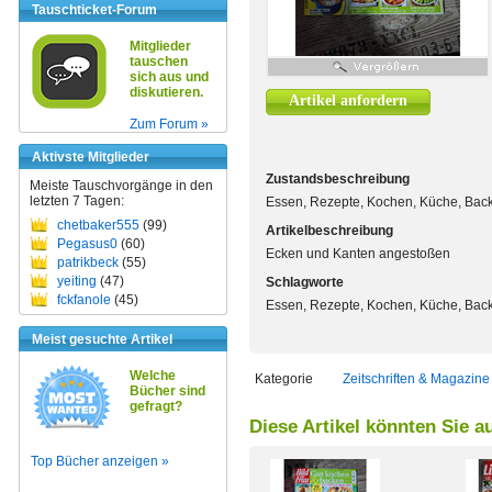
Tauschticket-Forum
Mitglieder
tauschen
sich aus und
diskutieren.
Artikel anfordern
Zum Forum »
Aktivste Mitglieder
Zustandsbeschreibung
Meiste Tauschvorgänge in den
letzten 7 Tagen:
Essen, Rezepte, Kochen, Küche, Bac
chetbaker555
(99)
Artikelbeschreibung
Pegasus0
(60)
Ecken und Kanten angestoßen
patrikbeck
(55)
yeiting
(47)
Schlagworte
fckfanole
(45)
Essen, Rezepte, Kochen, Küche, Bac
Meist gesuchte Artikel
Welche
Kategorie
Zeitschriften & Magazine
Bücher sind
gefragt?
Diese Artikel könnten Sie a
Top Bücher anzeigen »