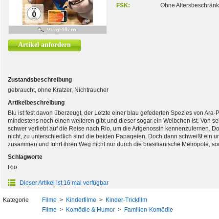
FSK:
Ohne Altersbeschrän
Artikel anfordern
Zustandsbeschreibung
gebraucht, ohne Kratzer, Nichtraucher
Artikelbeschreibung
Blu ist fest davon überzeugt, der Letzte einer blau gefederten Spezies von Ara-P
mindestens noch einen weiteren gibt und dieser sogar ein Weibchen ist. Von se
schwer verliebt auf die Reise nach Rio, um die Artgenossin kennenzulernen. Do
nicht, zu unterschiedlich sind die beiden Papageien. Doch dann schweißt ein 
zusammen und führt ihren Weg nicht nur durch die brasilianische Metropole, 
Schlagworte
Rio
Dieser Artikel ist 16 mal verfügbar
Kategorie
Filme
>
Kinderfilme
>
Kinder-Trickfilm
Filme
>
Komödie & Humor
>
Familien-Komödie