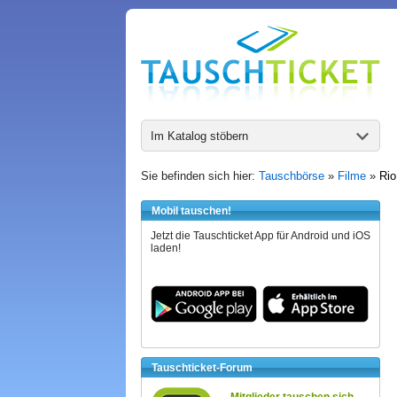
Im Katalog stöbern
Sie befinden sich hier:
Tauschbörse
»
Filme
»
Rio
Mobil tauschen!
Jetzt die Tauschticket App für Android und iOS
laden!
Tauschticket-Forum