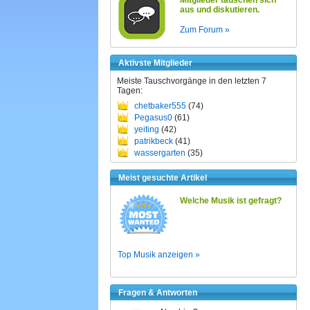
Mitglieder tauschen sich
aus und diskutieren.
Zum Forum »
Aktivste Mitglieder
Meiste Tauschvorgänge in den letzten 7
Tagen:
chetbaker555
(74)
Pegasus0
(61)
yeiting
(42)
patrikbeck
(41)
wassergarten
(35)
Meist gesuchte Artikel
Welche Musik ist gefragt?
Top Musik anzeigen »
Fragen & Antworten