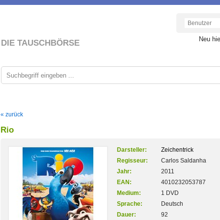
Neu hi
DIE TAUSCHBÖRSE
« zurück
Rio
Darsteller:
Zeichentrick
Regisseur:
Carlos Saldanha
Jahr:
2011
EAN:
4010232053787
Medium:
1 DVD
Sprache:
Deutsch
Dauer:
92