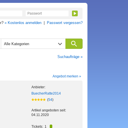
er?
» Kostenlos anmelden
|
Passwort vergessen?
Alle Kategorien
Suchaufträge »
Angebot merken »
Anbieter:
BuecherRatte2014
(
54
)
Artikel angeboten seit:
04.11.2020
Tickets:
1