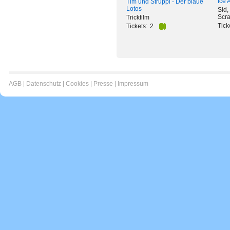
Ice 
Tim und Struppi - Der blaue
Lotos
Sid,
Scra
Trickfilm
Tick
Tickets:
2
AGB
|
Datenschutz
|
Cookies
|
Presse
|
Impressum