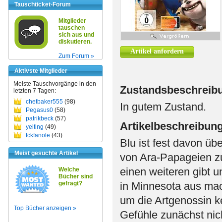
Tauschticket-Forum
Mitglieder
tauschen
sich aus und
diskutieren.
Artikel anfordern
Zum Forum »
Aktivste Mitglieder
Meiste Tauschvorgänge in den
Zustandsbeschreib
letzten 7 Tagen:
chetbaker555
(98)
In gutem Zustand.
Pegasus0
(58)
patrikbeck
(57)
Artikelbeschreibun
yeiting
(49)
fckfanole
(43)
Blu ist fest davon üb
Meist gesuchte Artikel
von Ara-Papageien zu
einen weiteren gibt 
Welche
Bücher sind
gefragt?
in Minnesota aus mach
um die Artgenossin k
Top Bücher anzeigen »
Gefühle zunächst nich