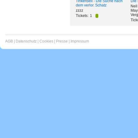
TinkerBell - Die Suche nach
Die
dem verlor. Schatz
Neil
zzzz
Mays
Ver
Tickets:
1
Tick
AGB
|
Datenschutz
|
Cookies
|
Presse
|
Impressum