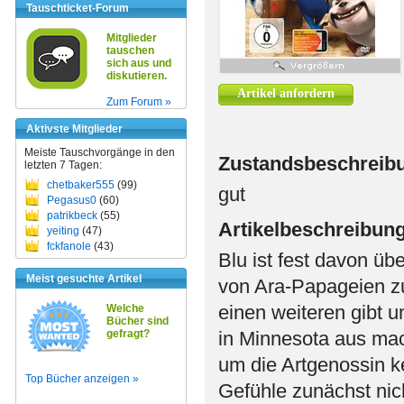
Tauschticket-Forum
Mitglieder
tauschen
sich aus und
diskutieren.
Artikel anfordern
Zum Forum »
Aktivste Mitglieder
Meiste Tauschvorgänge in den
Zustandsbeschreib
letzten 7 Tagen:
chetbaker555
(99)
gut
Pegasus0
(60)
patrikbeck
(55)
Artikelbeschreibun
yeiting
(47)
fckfanole
(43)
Blu ist fest davon üb
Meist gesuchte Artikel
von Ara-Papageien zu
einen weiteren gibt 
Welche
Bücher sind
gefragt?
in Minnesota aus mach
um die Artgenossin k
Top Bücher anzeigen »
Gefühle zunächst nich