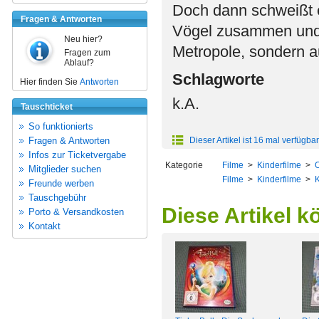
Doch dann schweißt e
Fragen & Antworten
Vögel zusammen und f
Neu hier?
Metropole, sondern 
Fragen zum
Ablauf?
Schlagworte
Hier finden Sie
Antworten
k.A.
Tauschticket
So funktionierts
Fragen & Antworten
Dieser Artikel ist 16 mal verfügbar
Infos zur Ticketvergabe
Kategorie
Filme
>
Kinderfilme
>
Mitglieder suchen
Filme
>
Kinderfilme
>
K
Freunde werben
Tauschgebühr
Diese Artikel k
Porto & Versandkosten
Kontakt