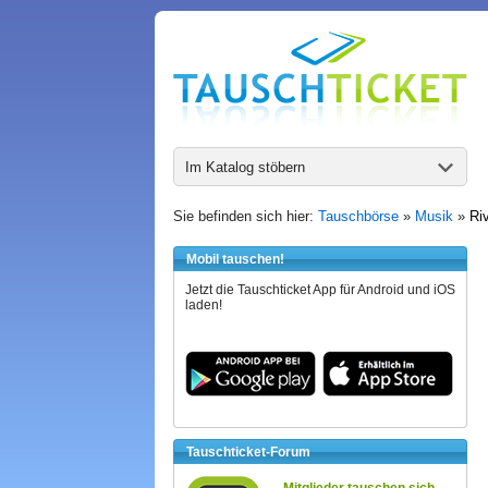
Im Katalog stöbern
Sie befinden sich hier:
Tauschbörse
»
Musik
»
Ri
Mobil tauschen!
Jetzt die Tauschticket App für Android und iOS
laden!
Tauschticket-Forum