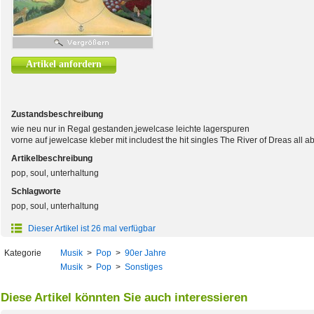
Artikel anfordern
Zustandsbeschreibung
wie neu nur in Regal gestanden,jewelcase leichte lagerspuren
vorne auf jewelcase kleber mit includest the hit singles The River of Dreas all 
Artikelbeschreibung
pop, soul, unterhaltung
Schlagworte
pop, soul, unterhaltung
Dieser Artikel ist 26 mal verfügbar
Kategorie
Musik
>
Pop
>
90er Jahre
Musik
>
Pop
>
Sonstiges
Diese Artikel könnten Sie auch interessieren