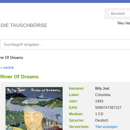
Neu hi
DIE TAUSCHBÖRSE
ver Of Dreams
« zurück
River Of Dreams
Interpret:
Billy Joel
Label:
Columbia
Jahr:
1993
EAN:
5099747387227
Medium:
1 CD
Sprache:
Deutsch
Verzeichnis:
Titel anzeigen