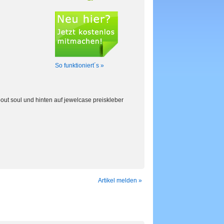
So funktioniert´s »
about soul und hinten auf jewelcase preiskleber
Artikel melden »