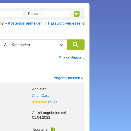
er?
» Kostenlos anmelden
|
Passwort vergessen?
Alle Kategorien
Suchaufträge »
Angebot merken »
Anbieter:
AnamCara
(
687
)
Artikel angeboten seit:
01.04.2022
Tickets:
2