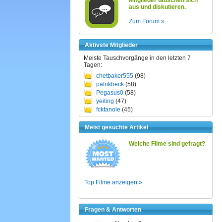
Mitglieder tauschen sich
aus und diskutieren.
Zum Forum »
Aktivste Mitglieder
Meiste Tauschvorgänge in den letzten 7
Tagen:
chetbaker555
(98)
patrikbeck
(58)
Pegasus0
(58)
yeiting
(47)
fckfanole
(45)
Meist gesuchte Artikel
Welche Filme sind gefragt?
Top Filme anzeigen »
Fragen & Antworten