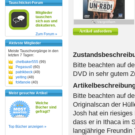
Tauschticket-Forum
Mitglieder
tauschen
sich aus und
diskutieren.
Artikel anfordern
Zum Forum »
Aktivste Mitglieder
Meiste Tauschvorgänge in den
Zustandsbeschreib
letzten 7 Tagen:
chetbaker555
(99)
Bitte beachten auf de
Pegasus0
(60)
patrikbeck
(49)
DVD in sehr gutem Z
yeiting
(48)
fckfanole
(40)
Artikelbeschreibun
Meist gesuchte Artikel
Bitte beachten auf de
Originalscan der Hüll
Welche
Bücher sind
gefragt?
Josh hat ein riesige
dass er in Ithaca im 
Top Bücher anzeigen »
langjährige Freundin 