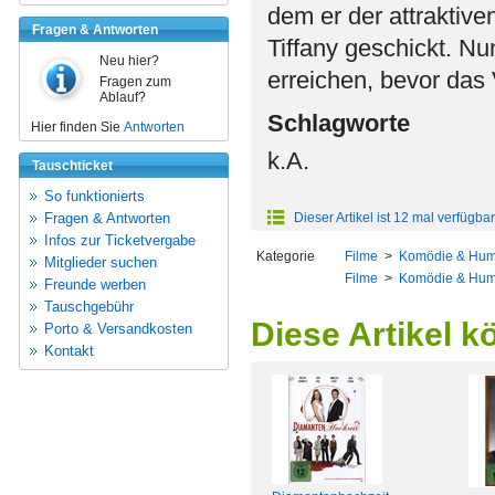
dem er der attraktiv
Fragen & Antworten
Tiffany geschickt. N
Neu hier?
erreichen, bevor das
Fragen zum
Ablauf?
Schlagworte
Hier finden Sie
Antworten
k.A.
Tauschticket
So funktionierts
Fragen & Antworten
Dieser Artikel ist 12 mal verfügbar
Infos zur Ticketvergabe
Kategorie
Filme
>
Komödie & Hum
Mitglieder suchen
Filme
>
Komödie & Hum
Freunde werben
Tauschgebühr
Diese Artikel k
Porto & Versandkosten
Kontakt