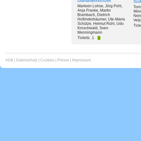
Diamantenhochzeit
Scot
Marleen Lohse, Jörg Pohl,
Tom
Anja Franke, Martin
Winn
Brambach, Dietrich
Nels
Hollinderbäumer, Ute-Maria
Velj
Schütze, Helmut Rühl, Udo
Tick
Kroschwald, Sven
Menningmann
Tickets:
1
AGB
|
Datenschutz
|
Cookies
|
Presse
|
Impressum