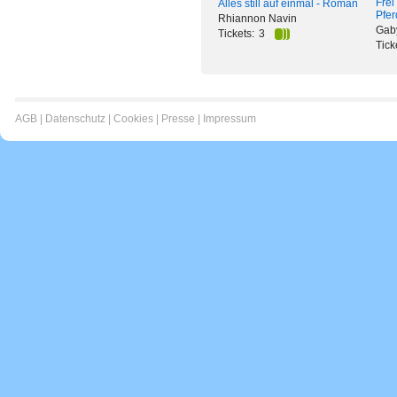
Frei
Alles still auf einmal - Roman
Pfe
Rhiannon Navin
Gab
Tickets:
3
Tick
AGB
|
Datenschutz
|
Cookies
|
Presse
|
Impressum