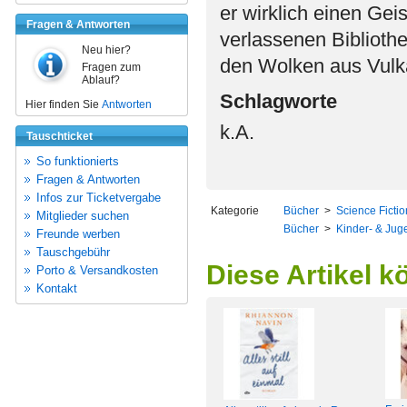
er wirklich einen Ge
Fragen & Antworten
verlassenen Bibliothe
Neu hier?
den Wolken aus Vulka
Fragen zum
Ablauf?
Schlagworte
Hier finden Sie
Antworten
k.A.
Tauschticket
So funktionierts
Fragen & Antworten
Infos zur Ticketvergabe
Kategorie
Bücher
>
Science Ficti
Mitglieder suchen
Bücher
>
Kinder- & Juge
Freunde werben
Tauschgebühr
Diese Artikel k
Porto & Versandkosten
Kontakt