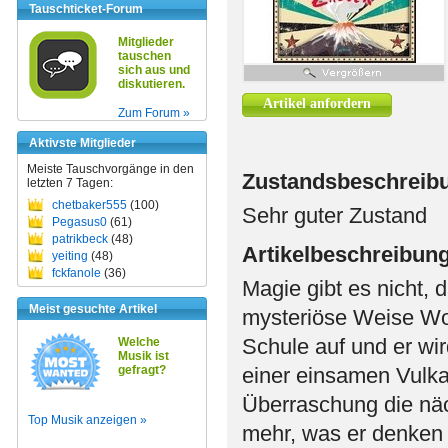
Tauschticket-Forum
Mitglieder
tauschen
sich aus und
diskutieren.
Artikel anfordern
Zum Forum »
Aktivste Mitglieder
Meiste Tauschvorgänge in den
Zustandsbeschreib
letzten 7 Tagen:
chetbaker555
(100)
Sehr guter Zustand
Pegasus0
(61)
patrikbeck
(48)
Artikelbeschreibun
yeiting
(48)
fckfanole
(36)
Magie gibt es nicht,
Meist gesuchte Artikel
mysteriöse Weise Wor
Schule auf und er wi
Welche
Musik ist
gefragt?
einer einsamen Vulkan
Überraschung die näc
Top Musik anzeigen »
mehr, was er denken 