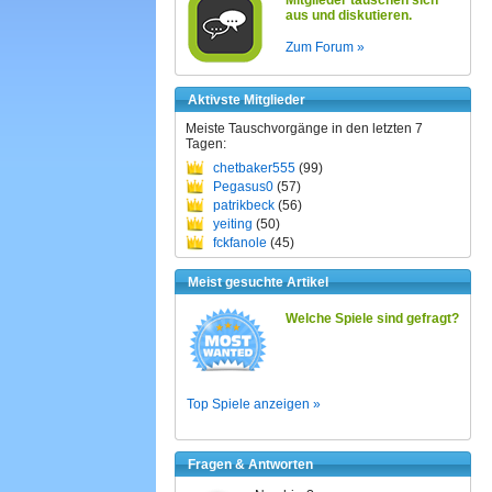
Mitglieder tauschen sich
aus und diskutieren.
Zum Forum »
Aktivste Mitglieder
Meiste Tauschvorgänge in den letzten 7
Tagen:
chetbaker555
(99)
Pegasus0
(57)
patrikbeck
(56)
yeiting
(50)
fckfanole
(45)
Meist gesuchte Artikel
Welche Spiele sind gefragt?
Top Spiele anzeigen »
Fragen & Antworten