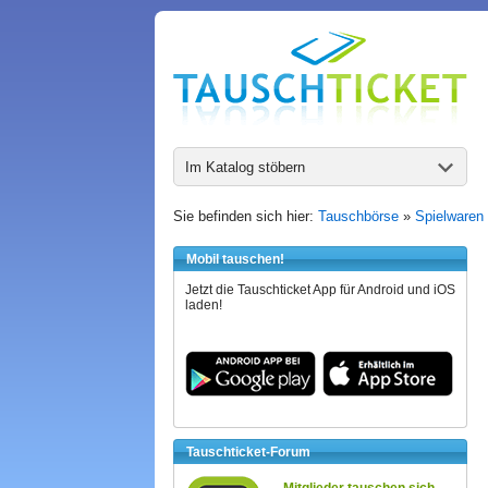
Im Katalog stöbern
Sie befinden sich hier:
Tauschbörse
»
Spielwaren
Mobil tauschen!
Jetzt die Tauschticket App für Android und iOS
laden!
Tauschticket-Forum