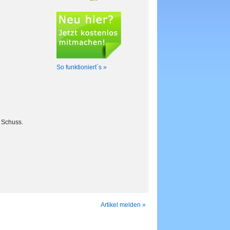
So funktioniert´s »
n Schuss.
Artikel melden »