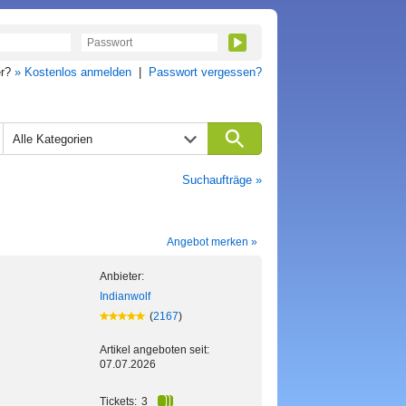
er?
» Kostenlos anmelden
|
Passwort vergessen?
Alle Kategorien
Suchaufträge »
Angebot merken »
Anbieter:
Indianwolf
(
2167
)
Artikel angeboten seit:
07.07.2026
Tickets:
3