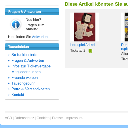
Diese Artikel könnten Sie a
Fragen & Antworten
Neu hier?
Fragen zum
Ablauf?
Hier finden Sie
Antworten
Der 
Lernspiel Artikel
Tauschticket
(spi
Tickets:
2
Alte
So funktionierts
Tick
Fragen & Antworten
Infos zur Ticketvergabe
Mitglieder suchen
Freunde werben
Tauschgebühr
Porto & Versandkosten
Kontakt
AGB
|
Datenschutz
|
Cookies
|
Presse
|
Impressum