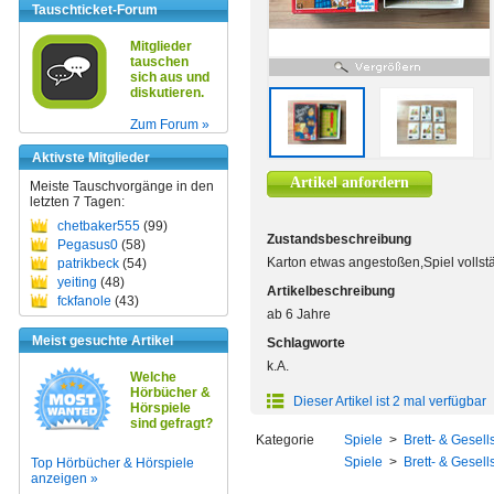
Tauschticket-Forum
Mitglieder
tauschen
sich aus und
diskutieren.
Zum Forum »
Aktivste Mitglieder
Artikel anfordern
Meiste Tauschvorgänge in den
letzten 7 Tagen:
chetbaker555
(99)
Zustandsbeschreibung
Pegasus0
(58)
Karton etwas angestoßen,Spiel vollst
patrikbeck
(54)
yeiting
(48)
Artikelbeschreibung
fckfanole
(43)
ab 6 Jahre
Meist gesuchte Artikel
Schlagworte
k.A.
Welche
Hörbücher &
Dieser Artikel ist 2 mal verfügbar
Hörspiele
sind gefragt?
Kategorie
Spiele
>
Brett- & Gesell
Spiele
>
Brett- & Gesell
Top Hörbücher & Hörspiele
anzeigen »