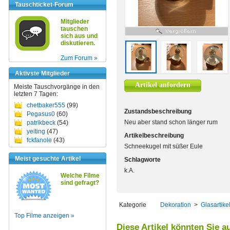
Tauschticket-Forum
Mitglieder
tauschen
sich aus und
diskutieren.
Zum Forum »
Aktivste Mitglieder
Artikel anfordern
Meiste Tauschvorgänge in den
letzten 7 Tagen:
chetbaker555
(99)
Zustandsbeschreibung
Pegasus0
(60)
Neu aber stand schon länger rum
patrikbeck
(54)
yeiting
(47)
Artikelbeschreibung
fckfanole
(43)
Schneekugel mit süßer Eule
Meist gesuchte Artikel
Schlagworte
k.A.
Welche Filme
sind gefragt?
Kategorie
Dekoration
>
Glasartike
Top Filme anzeigen »
Diese Artikel könnten Sie a