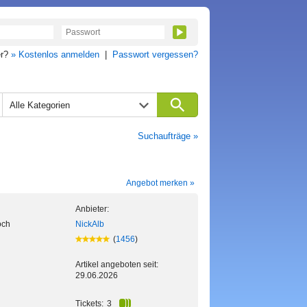
er?
» Kostenlos anmelden
|
Passwort vergessen?
Alle Kategorien
Suchaufträge »
Angebot merken »
Anbieter:
och
NickAlb
(
1456
)
Artikel angeboten seit:
29.06.2026
Tickets:
3