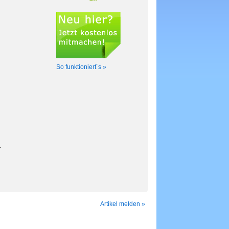
So funktioniert´s »
.
Artikel melden »