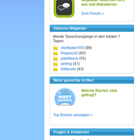
Mitglieder tauschen sich
aus und diskutieren.
Zum Forum »
Aktivste Mitglieder
Meiste Tauschvorgänge in den letzten 7
Tagen:
chetbaker555
(99)
Pegasus0
(60)
patrikbeck
(55)
yeiting
(47)
fckfanole
(43)
Meist gesuchte Artikel
Welche Bücher sind
gefragt?
Top Bücher anzeigen »
Fragen & Antworten