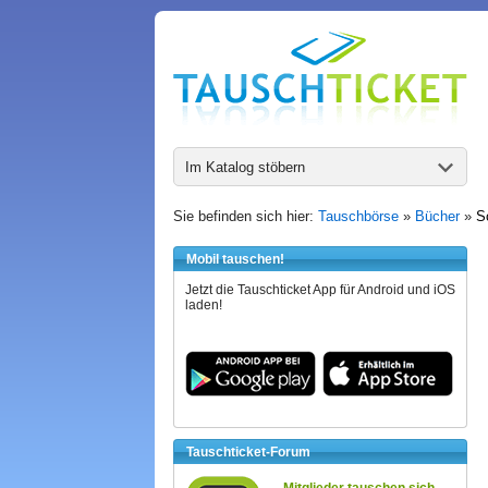
Im Katalog stöbern
Sie befinden sich hier:
Tauschbörse
»
Bücher
»
S
Mobil tauschen!
Jetzt die Tauschticket App für Android und iOS
laden!
Tauschticket-Forum