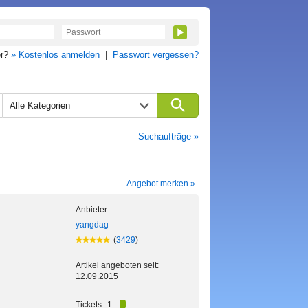
er?
» Kostenlos anmelden
|
Passwort vergessen?
Alle Kategorien
Suchaufträge »
Angebot merken »
Anbieter:
yangdag
(
3429
)
Artikel angeboten seit:
12.09.2015
Tickets:
1