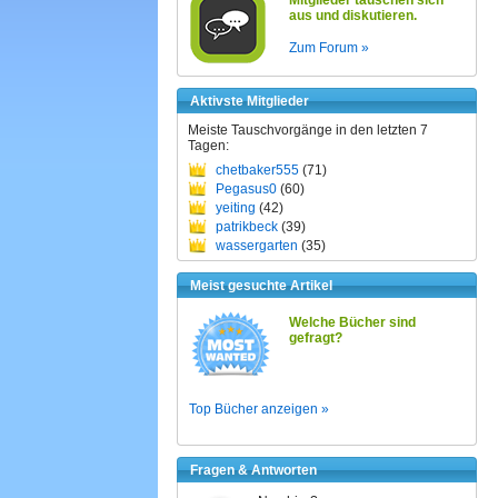
Mitglieder tauschen sich
aus und diskutieren.
Zum Forum »
Aktivste Mitglieder
Meiste Tauschvorgänge in den letzten 7
Tagen:
chetbaker555
(71)
Pegasus0
(60)
yeiting
(42)
patrikbeck
(39)
wassergarten
(35)
Meist gesuchte Artikel
Welche Bücher sind
gefragt?
Top Bücher anzeigen »
Fragen & Antworten