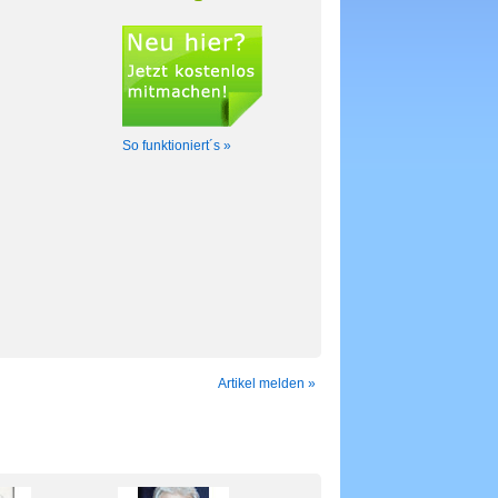
So funktioniert´s »
Artikel melden »