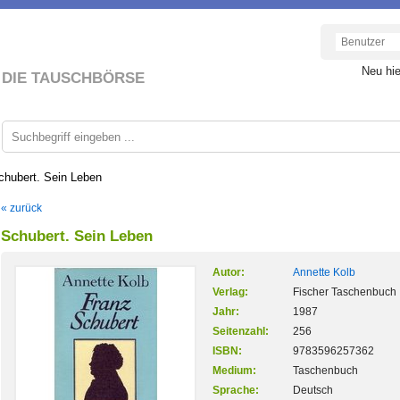
Neu hi
DIE TAUSCHBÖRSE
chubert. Sein Leben
« zurück
Schubert. Sein Leben
Autor:
Annette Kolb
Verlag:
Fischer Taschenbuch
Jahr:
1987
Seitenzahl:
256
ISBN:
9783596257362
Medium:
Taschenbuch
Sprache:
Deutsch