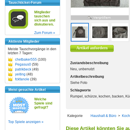
Tauschticket-Forum
Mitglieder
tauschen
sich aus und
diskutieren.
Zum Forum »
Aktivste Mitglieder
Artikel anfordern
Meiste Tauschvorgänge in den
letzten 7 Tagen:
chetbaker555
(100)
Zustandsbeschreibung
Pegasus0
(59)
Neu, unbenutzt
patrikbeck
(49)
yeiting
(48)
Artikelbeschreibung
fckfanole
(39)
Siehe Foto
Meist gesuchte Artikel
Schlagworte
Rumpel, schürze, kochen, backen, K
Welche
Spiele sind
gefragt?
Kategorie
Haushalt & Büro
>
Koch
Top Spiele anzeigen »
Diese Artikel könnten Sie a