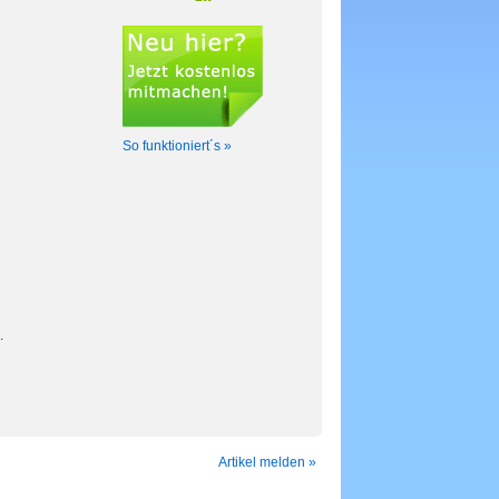
So funktioniert´s »
.
Artikel melden »