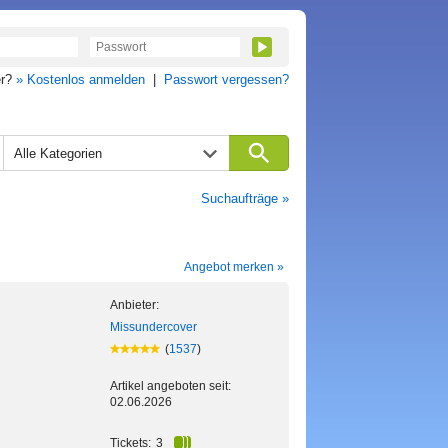
er?
» Kostenlos anmelden
|
Passwort vergessen?
Alle Kategorien
Suchaufträge »
Angebot merken »
Anbieter:
Missundercover
(
1537
)
Artikel angeboten seit:
02.06.2026
Tickets:
3