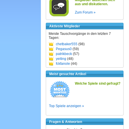
Mitglieder tauschen sich
aus und diskutieren.
Zum Forum »
Aktivste Mitglieder
Meiste Tauschvorgänge in den letzten 7
Tagen:
chetbaker555
(98)
Pegasus0
(59)
patrikbeck
(57)
yeiting
(48)
fckfanole
(44)
Meist gesuchte Artikel
Welche Spiele sind gefragt?
Top Spiele anzeigen »
Fragen & Antworten