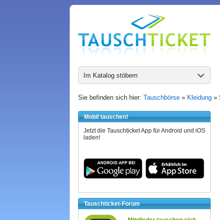
Im Katalog stöbern
Sie befinden sich hier:
Tauschbörse
»
Kleidung
»
Mobil tauschen!
Jetzt die Tauschticket App für Android und iOS
laden!
Tauschticket-Forum