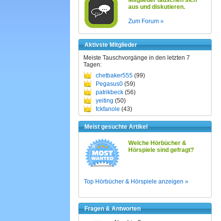
Mitglieder tauschen sich
aus und diskutieren.
Zum Forum »
Aktivste Mitglieder
Meiste Tauschvorgänge in den letzten 7
Tagen:
chetbaker555
(99)
Pegasus0
(59)
patrikbeck
(56)
yeiting
(50)
fckfanole
(43)
Meist gesuchte Artikel
Welche Hörbücher &
Hörspiele sind gefragt?
Top Hörbücher & Hörspiele anzeigen »
Fragen & Antworten