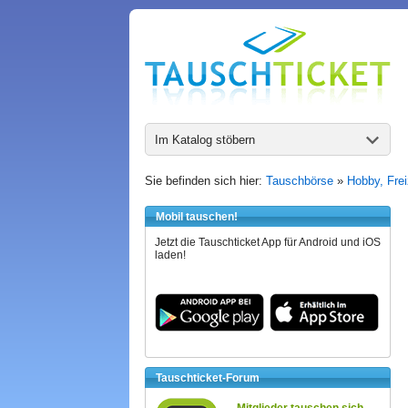
Im Katalog stöbern
Sie befinden sich hier:
Tauschbörse
»
Hobby, Frei
Mobil tauschen!
Jetzt die Tauschticket App für Android und iOS
laden!
Tauschticket-Forum