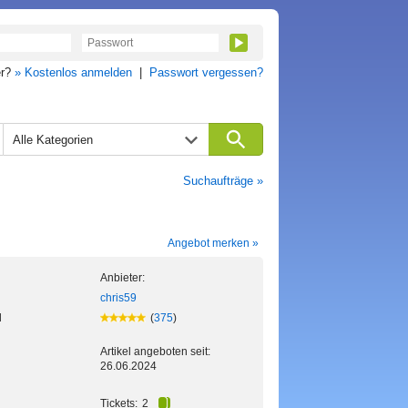
er?
» Kostenlos anmelden
|
Passwort vergessen?
Alle Kategorien
Suchaufträge »
Angebot merken »
Anbieter:
chris59
d
(
375
)
Artikel angeboten seit:
26.06.2024
Tickets:
2