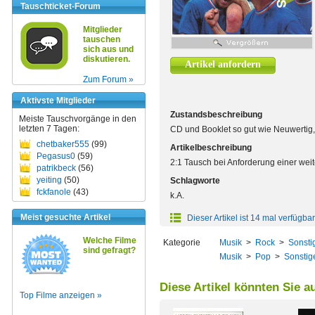
Tauschticket-Forum
Mitglieder
tauschen
sich aus und
diskutieren.
Artikel anfordern
Zum Forum »
Aktivste Mitglieder
Zustandsbeschreibung
Meiste Tauschvorgänge in den
letzten 7 Tagen:
CD und Booklet so gut wie Neuwertig,
chetbaker555
(99)
Artikelbeschreibung
Pegasus0
(59)
2:1 Tausch bei Anforderung einer wei
patrikbeck
(56)
yeiting
(50)
Schlagworte
fckfanole
(43)
k.A.
Meist gesuchte Artikel
Dieser Artikel ist 14 mal verfügbar
Welche Filme
Kategorie
Musik
>
Rock
>
Sonsti
sind gefragt?
Musik
>
Pop
>
Sonstig
Diese Artikel könnten Sie a
Top Filme anzeigen »