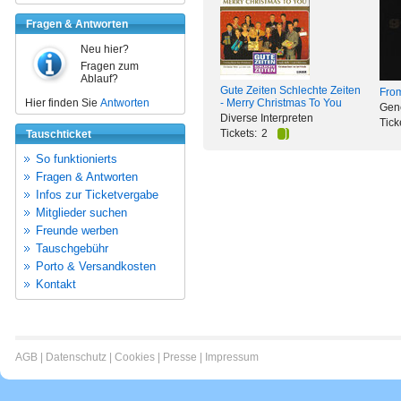
Fragen & Antworten
Neu hier?
Fragen zum
Ablauf?
Gute Zeiten Schlechte Zeiten
From
Hier finden Sie
Antworten
- Merry Christmas To You
Gen
Diverse Interpreten
Tick
Tickets:
2
Tauschticket
So funktionierts
Fragen & Antworten
Infos zur Ticketvergabe
Mitglieder suchen
Freunde werben
Tauschgebühr
Porto & Versandkosten
Kontakt
AGB
|
Datenschutz
|
Cookies
|
Presse
|
Impressum