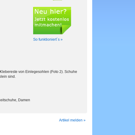
So funktioniert´s »
 Klebereste von Einlegesohlen (Foto 2). Schuhe
lein sind.
izeitschuhe, Damen
Artikel melden »