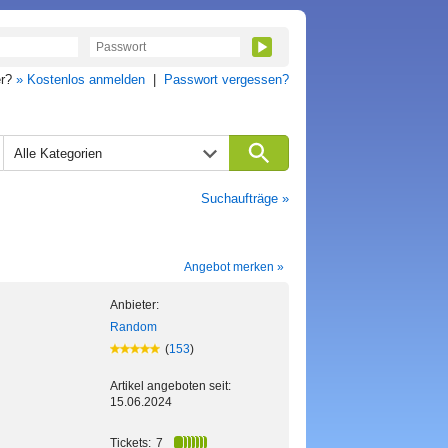
er?
» Kostenlos anmelden
|
Passwort vergessen?
Alle Kategorien
Suchaufträge »
Angebot merken »
Anbieter:
Random
(
153
)
Artikel angeboten seit:
15.06.2024
Tickets:
7