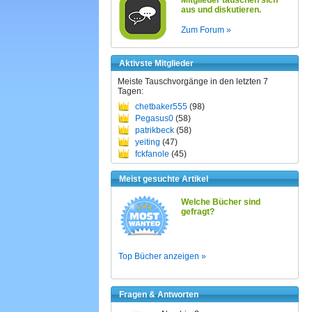
Mitglieder tauschen sich
aus und diskutieren.
Zum Forum »
Aktivste Mitglieder
Meiste Tauschvorgänge in den letzten 7
Tagen:
chetbaker555
(98)
Pegasus0
(58)
patrikbeck
(58)
yeiting
(47)
fckfanole
(45)
Meist gesuchte Artikel
Welche Bücher sind
gefragt?
Top Bücher anzeigen »
Fragen & Antworten