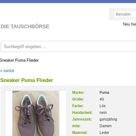
Neu hi
DIE TAUSCHBÖRSE
Sneaker Puma Flieder
« zurück
Sneaker Puma Flieder
Marke:
Puma
Größe:
40
Farbe:
Lila
Handarbeit:
nein
Jahreszeit:
ganzjährig
m/w:
Damen
Material:
Leder