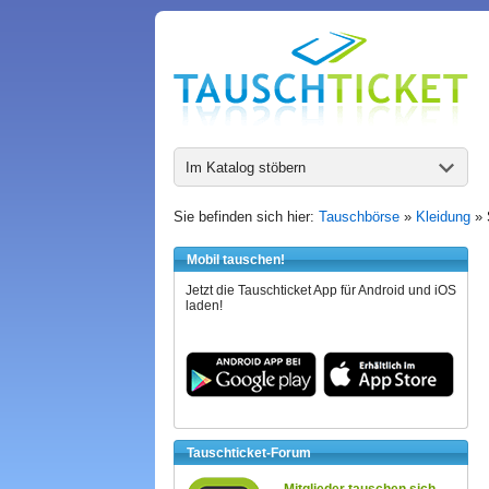
Im Katalog stöbern
Sie befinden sich hier:
Tauschbörse
»
Kleidung
»
Mobil tauschen!
Jetzt die Tauschticket App für Android und iOS
laden!
Tauschticket-Forum