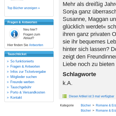
Mehr als dreißig Jahr
Top Bücher anzeigen »
Sonja ganz überrasche
Susanne, Maggan und
Fragen & Antworten
glücklich werdet« sch
Neu hier?
ihren ganz privaten O
Fragen zum
Ablauf?
sie ihr bequemes Leb
Hier finden Sie
Antworten
hinter sich lassen? 
Tauschticket
zeigt den Freundinne
So funktionierts
Liebe noch zu bieten 
Fragen & Antworten
Infos zur Ticketvergabe
Schlagworte
Mitglieder suchen
k.A.
Freunde werben
Tauschgebühr
Porto & Versandkosten
Dieser Artikel ist 3 mal verfügbar
Kontakt
Kategorie
Bücher
>
Romane & Er
Bücher
>
Romane & Er