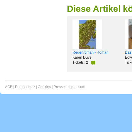
Diese Artikel k
Regenroman - Roman
Das
Karen Duve
Eow
Tickets:
2
Tick
AGB
|
Datenschutz
|
Cookies
|
Presse
|
Impressum