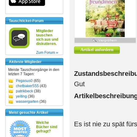
Tauschticket-Forum
Mitglieder
tauschen
sich aus und
diskutieren.
Artikel anfordern
Zum Forum »
Aktivste Mitglieder
Meiste Tauschvorgänge in den
Zustandsbeschreib
letzten 7 Tagen:
Pegasus0
(65)
Gut
chetbaker555
(43)
patrikbeck
(38)
Artikelbeschreibun
yeiting
(36)
wassergarten
(36)
Meist gesuchte Artikel
Es ist nie zu spät fü
Welche
Bücher sind
gefragt?