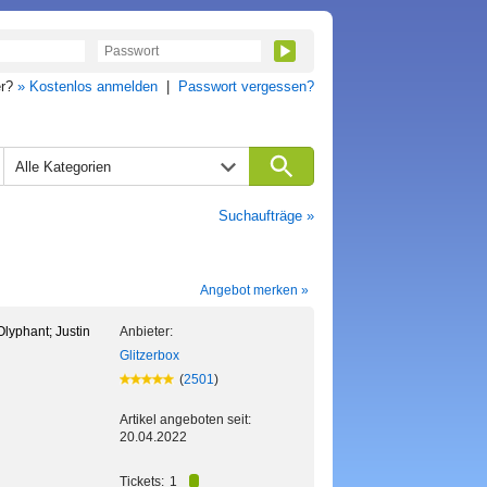
er?
» Kostenlos anmelden
|
Passwort vergessen?
Alle Kategorien
Suchaufträge »
Angebot merken »
Olyphant; Justin
Anbieter:
Glitzerbox
(
2501
)
Artikel angeboten seit:
20.04.2022
Tickets:
1