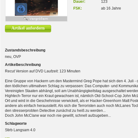
Dauer:
123
FSK:
ab 16 Jahre
Artikel anfordern
Zustandsbeschreibung
neu, OVP
Artikelbeschreibung
Recut Version auf DVD Laufzeit: 123 Minuten
Eine Gruppe von Hackern um den Mastermind Greg Pope hat sich den 4. Juli -
den tödlichen ultimativen Schlag zu verpassen: Das Computer- und Kommunikat
Vereinigten Staaten abhängt, soll am Unabhängigkeitstag ausgeschaltet werden.
Hightech-Terror nur ein Kraut gewachsen ist, nämlich Old-School-Cop John McLa
Ort und wird in die Geschehnisse verwickelt, als er Hacker-Greenhorn Matt Foster 
andere als einfach herausstellt. Als sich die Terroristen auch noch McLanes Toch
den stresserprobten Detective zunächst zu heiß zu werden...
Doch John McClane war noch nie gewillt, schnell aufzugeben...
Schlagworte
Stirb Langsam 4.0