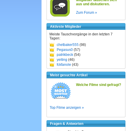
Mitglieder tauschen sich
aus und diskutieren.
Zum Forum »
Aktivste Mitglieder
Meiste Tauschvorgänge in den letzten 7
Tagen:
chetbaker555
(98)
Pegasus0
(57)
patrikbeck
(54)
yeiting
(46)
fckfanole
(43)
Meist gesuchte Artikel
Welche Filme sind gefragt?
Top Filme anzeigen »
Fragen & Antworten