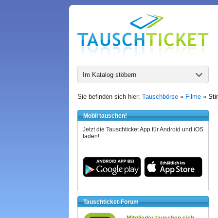
Im Katalog stöbern
Sie befinden sich hier:
Tauschbörse
»
Filme
»
Sti
Mobil tauschen!
Jetzt die Tauschticket App für Android und iOS
laden!
Tauschticket-Forum