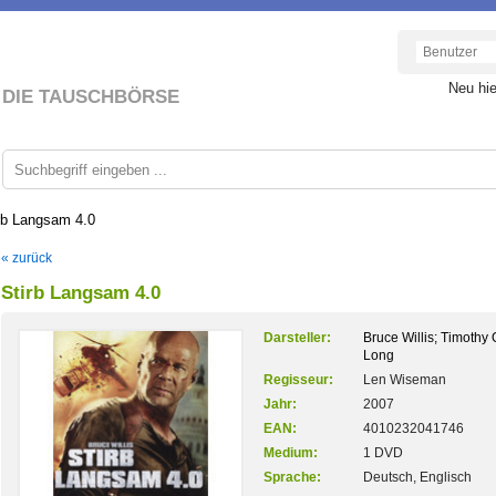
Neu hi
DIE TAUSCHBÖRSE
rb Langsam 4.0
« zurück
Stirb Langsam 4.0
Darsteller:
Bruce Willis; Timothy 
Long
Regisseur:
Len Wiseman
Jahr:
2007
EAN:
4010232041746
Medium:
1 DVD
Sprache:
Deutsch, Englisch