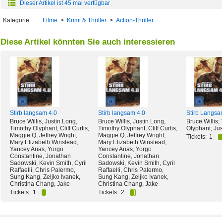
Dieser Artikel ist 45 mal verfügbar
Kategorie
Filme
>
Krimi & Thriller
>
Action-Thriller
Diese Artikel könnten Sie auch interessieren
Stirb langsam 4.0
Stirb langsam 4.0
Stirb Langsa
Bruce Willis, Justin Long,
Bruce Willis, Justin Long,
Bruce Willis;
Timothy Olyphant, Cliff Curtis,
Timothy Olyphant, Cliff Curtis,
Olyphant; Ju
Maggie Q, Jeffrey Wright,
Maggie Q, Jeffrey Wright,
Tickets:
1
Mary Elizabeth Winstead,
Mary Elizabeth Winstead,
Yancey Arias, Yorgo
Yancey Arias, Yorgo
Constantine, Jonathan
Constantine, Jonathan
Sadowski, Kevin Smith, Cyril
Sadowski, Kevin Smith, Cyril
Raffaelli, Chris Palermo,
Raffaelli, Chris Palermo,
Sung Kang, Zeljko Ivanek,
Sung Kang, Zeljko Ivanek,
Christina Chang, Jake
Christina Chang, Jake
Tickets:
1
Tickets:
2