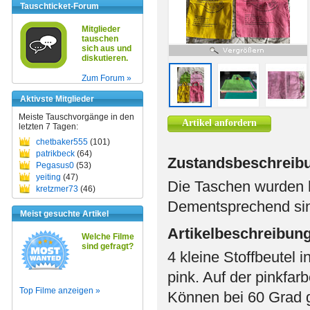
Tauschticket-Forum
Mitglieder
tauschen
sich aus und
diskutieren.
Zum Forum »
Aktivste Mitglieder
Meiste Tauschvorgänge in den
Artikel anfordern
letzten 7 Tagen:
chetbaker555
(101)
patrikbeck
(64)
Zustandsbeschreib
Pegasus0
(53)
yeiting
(47)
Die Taschen wurden h
kretzmer73
(46)
Dementsprechend sin
Meist gesuchte Artikel
Artikelbeschreibun
Welche Filme
sind gefragt?
4 kleine Stoffbeutel 
pink. Auf der pinkfar
Top Filme anzeigen »
Können bei 60 Grad 