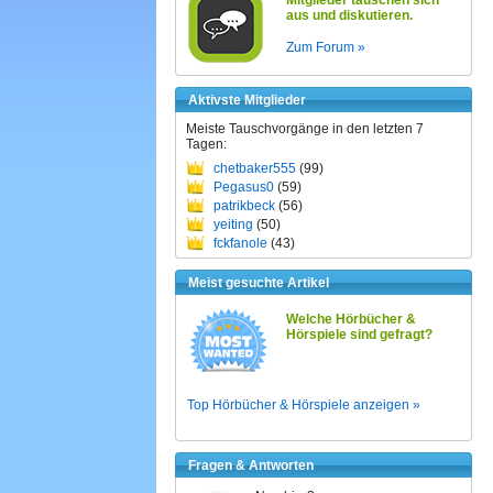
Mitglieder tauschen sich
aus und diskutieren.
Zum Forum »
Aktivste Mitglieder
Meiste Tauschvorgänge in den letzten 7
Tagen:
chetbaker555
(99)
Pegasus0
(59)
patrikbeck
(56)
yeiting
(50)
fckfanole
(43)
Meist gesuchte Artikel
Welche Hörbücher &
Hörspiele sind gefragt?
Top Hörbücher & Hörspiele anzeigen »
Fragen & Antworten