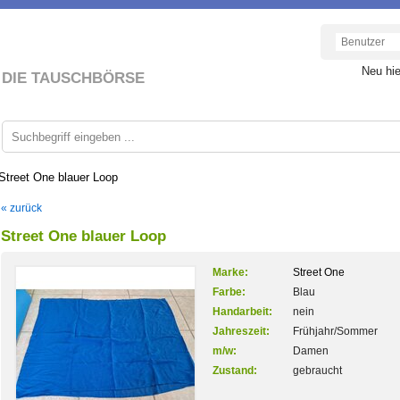
Neu hi
DIE TAUSCHBÖRSE
Street One blauer Loop
« zurück
Street One blauer Loop
Marke:
Street One
Farbe:
Blau
Handarbeit:
nein
Jahreszeit:
Frühjahr/Sommer
m/w:
Damen
Zustand:
gebraucht