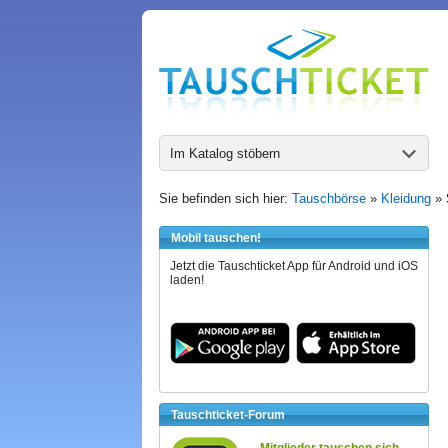
Im Katalog stöbern
Sie befinden sich hier:
Tauschbörse
»
Kleidung
»
Mobil tauschen!
Jetzt die Tauschticket App für Android und iOS
laden!
Tauschticket-Forum