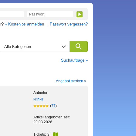
er?
» Kostenlos anmelden
|
Passwort vergessen?
Alle Kategorien
Suchaufträge »
Angebot merken »
Anbieter:
krinkli
(
77
)
Artikel angeboten seit:
29.03.2026
Tickets:
3