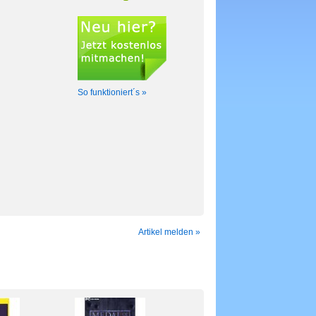
So funktioniert´s »
Artikel melden »