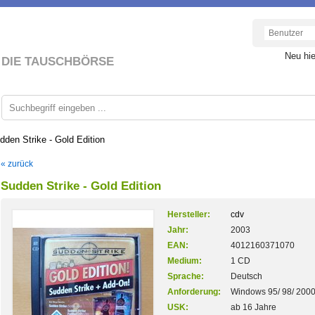
Neu hi
DIE TAUSCHBÖRSE
dden Strike - Gold Edition
« zurück
Sudden Strike - Gold Edition
Hersteller:
cdv
Jahr:
2003
EAN:
4012160371070
Medium:
1 CD
Sprache:
Deutsch
Anforderung:
Windows 95/ 98/ 2000
USK:
ab 16 Jahre