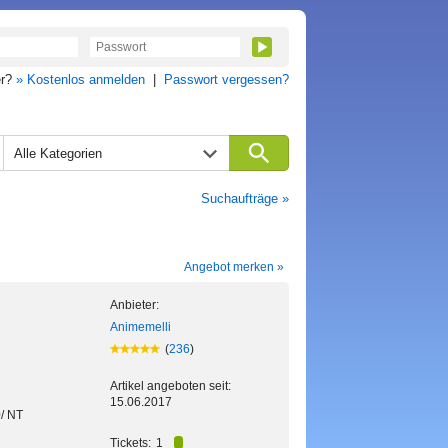
er?
» Kostenlos anmelden
|
Passwort vergessen?
Alle Kategorien
Suchaufträge »
Angebot merken »
Anbieter:
Animemelli
(
236
)
Artikel angeboten seit:
15.06.2017
/ NT
Tickets:
1