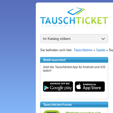
Im Katalog stöbern
Sie befinden sich hier:
Tauschbörse
»
Spiele
»
Su
Mobil tauschen!
Jetzt die Tauschticket App für Android und iOS
laden!
Tauschticket-Forum