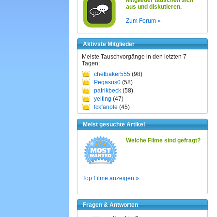
Mitglieder tauschen sich
aus und diskutieren.
Zum Forum »
Aktivste Mitglieder
Meiste Tauschvorgänge in den letzten 7
Tagen:
chetbaker555
(98)
Pegasus0
(58)
patrikbeck
(58)
yeiting
(47)
fckfanole
(45)
Meist gesuchte Artikel
Welche Filme sind gefragt?
Top Filme anzeigen »
Fragen & Antworten